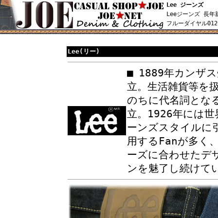
Lee ジーンズ
Leeジーンズ 長
フルーダイヤル012
Lee(リー)
■
1889年カンザ
立。生活雑貨等を
のちに代名詞となる
立。1926年には
ーンズスタイルに引
用するFanが多く
ーズに合わせたデ
ンを魅了し続けて