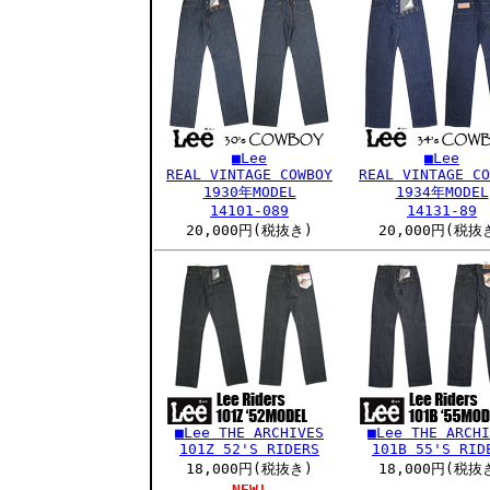
■Lee
■Lee
REAL VINTAGE COWBOY
REAL VINTAGE CO
1930年MODEL
1934年MODEL
14101-089
14131-89
20,000円(税抜き)
20,000円(税抜
■Lee THE ARCHIVES
■Lee THE ARCHI
101Z 52'S RIDERS
101B 55'S RID
18,000円(税抜き)
18,000円(税抜
NEW!