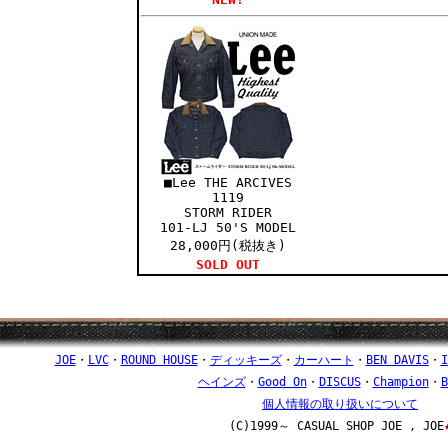
■Lee THE ARCIVES
1119
STORM RIDER
101-LJ 50'S MODEL
28,000円(税抜き)
SOLD OUT
JOE
・
LVC
・
ROUND HOUSE
・
ディッキーズ
・
カーハート
・
BEN DAVIS
・
I
ヘインズ
・
Good On
・
DISCUS
・
Champion
・
B
個人情報の取り扱いについて
＿＿
(C)1999～ CASUAL SHOP JOE , JOE