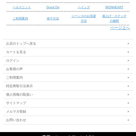
ヘルスニット
Good On
ヘインズ
IRONHEART
ジーンズのお洗濯
裾上げ・ステッチ
ご利用案内
採寸方法
方法
の種類
ページ上へ
/
/
お店のトップへ戻る
カートを見る
ログイン
お客様の声
ご利用案内
特定商取引法表示
個人情報の取扱い
サイトマップ
メルマガ登録
お問い合わせ