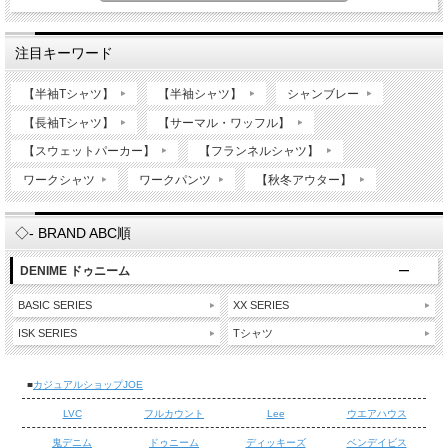
注目キーワード
【半袖Tシャツ】
【半袖シャツ】
シャンブレー
【長袖Tシャツ】
【サーマル・ワッフル】
【スウェットパーカー】
【フランネルシャツ】
ワークシャツ
ワークパンツ
【秋冬アウター】
◇- BRAND ABC順
DENIME ドゥニーム
BASIC SERIES
XX SERIES
ISK SERIES
Tシャツ
■
カジュアルショップJOE
LVC
フルカウント
Lee
ウエアハウス
鬼デニム
ドゥニーム
ディッキーズ
ベンデイビス