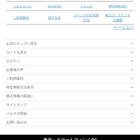
ヘルスニット
Good On
ヘインズ
IRONHEART
ジーンズのお洗濯
裾上げ・ステッチ
ご利用案内
採寸方法
方法
の種類
ページ上へ
/
/
お店のトップへ戻る
カートを見る
ログイン
お客様の声
ご利用案内
特定商取引法表示
個人情報の取扱い
サイトマップ
メルマガ登録
お問い合わせ
表示：スマートフォン｜
PC