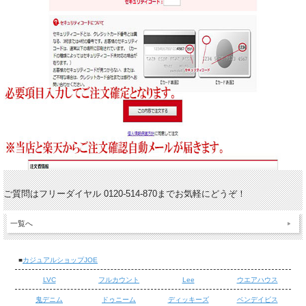
ご質問はフリーダイヤル 0120-514-870までお気軽にどうぞ！
一覧へ
■
カジュアルショップJOE
LVC
フルカウント
Lee
ウエアハウス
鬼デニム
ドゥニーム
ディッキーズ
ベンデイビス