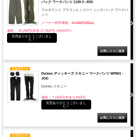
バック ワークパンツ 1129-3 -JOE-
フルカウント ブラウンヒッコリー シンチバック ワークパ
ンツ
メーカー標準価格：
31,680円(税込)
価格： 30,096円(本体 27,360円)
<5%OFF>
完売ありがとうございまし
た！
店舗受取OK
Dickies ディッキーズ スキニー ワークパンツ WP801 -
JOE-
Dickies スキニー
価格： 7,040円(本体 6,400円)
完売ありがとうございまし
た！
店舗受取OK