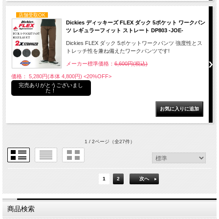
店舗受取OK
Dickies ディッキーズ FLEX ダック 5ポケット ワークパン
ツ レギュラーフィット ストレート DP803 -JOE-
Dickies FLEX ダック 5ポケットワークパンツ 強度性とス
トレッチ性を兼ね備えたワークパンツです!
メーカー標準価格：
6,600円(税込)
価格： 5,280円(本体 4,800円)
<20%OFF>
完売ありがとうございまし
た！
1 / 2ページ
（全27件）
1
2
次へ
商品検索