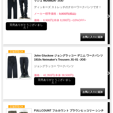
ッシュ WD5882N -JOE-
ディッキーズ ストレッチのナローワークパンツです！
メーカー標準価格：
9,900円(税込)
価格： 8,900円(本体 8,090円)
<10%OFF>
完売ありがとうございまし
た！
店舗受取OK
John Gluckow ジョングラッコー デニム ワークパンツ
1910s Netmaker's Trousers JG-01 -JOE-
ジョングラッコー ワークパンツ
価格： 42,350円(本体 38,500円)
完売ありがとうございまし
た！
店舗受取OK
FULLCOUNT フルカウント ブラウンヒッコリー シンチ