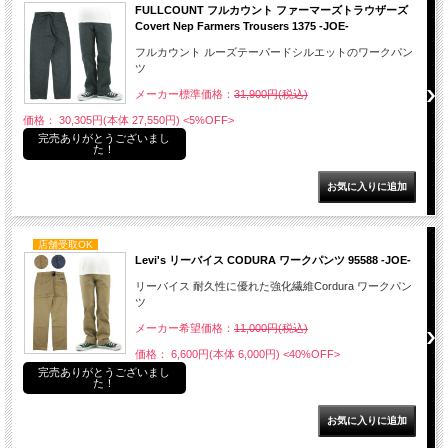
FULLCOUNT フルカウント ファーマーズトラウザーズ
Covert Nep Farmers Trousers 1375 -JOE-
フルカウント ルーズテーパードシルエットのワークパン
ツ
メーカー標準価格：
31,900円(税込)
価格： 30,305円(本体 27,550円)
<5%OFF>
完売ありがとうございまし
た！
店舗受取OK
Levi's リーバイス CODURA ワークパンツ 95588 -JOE-
リーバイス 耐久性に優れた強化繊維Cordura ワークパン
ツ
メーカー希望価格：
11,000円(税込)
価格： 6,600円(本体 6,000円)
<40%OFF>
完売ありがとうございまし
た！