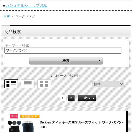
■
カジュアルショップJOE
TOP
>
ワークパンツ
商品検索
キーワード検索
1 / 2ページ
（全27件）
1
2
次へ
NEW
店舗受取OK
Dickies ディッキーズ 877 ルーズフィット ワークパンツ -
JOE-