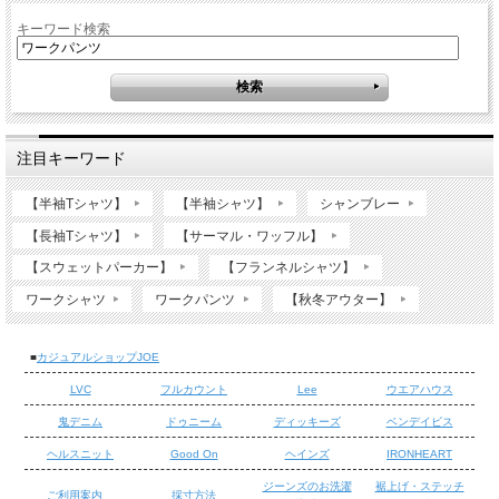
キーワード検索
注目キーワード
【半袖Tシャツ】
【半袖シャツ】
シャンブレー
【長袖Tシャツ】
【サーマル・ワッフル】
【スウェットパーカー】
【フランネルシャツ】
ワークシャツ
ワークパンツ
【秋冬アウター】
■
カジュアルショップJOE
LVC
フルカウント
Lee
ウエアハウス
鬼デニム
ドゥニーム
ディッキーズ
ベンデイビス
ヘルスニット
Good On
ヘインズ
IRONHEART
ジーンズのお洗濯
裾上げ・ステッチ
ご利用案内
採寸方法