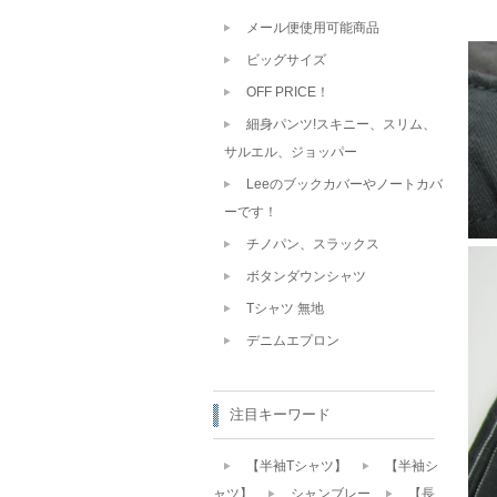
メール便使用可能商品
ビッグサイズ
OFF PRICE！
細身パンツ!スキニー、スリム、
サルエル、ジョッパー
Leeのブックカバーやノートカバ
ーです！
チノパン、スラックス
ボタンダウンシャツ
Tシャツ 無地
デニムエプロン
注目キーワード
【半袖Tシャツ】
【半袖シ
ャツ】
シャンブレー
【長