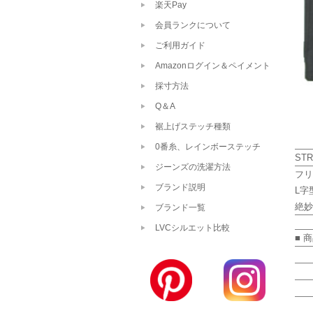
楽天Pay
会員ランクについて
ご利用ガイド
Amazonログイン＆ペイメント
採寸方法
Q＆A
裾上げステッチ種類
0番糸、レインボーステッチ
STR
ジーンズの洗濯方法
フリ
ブランド説明
L字
絶妙
ブランド一覧
LVCシルエット比較
■ 