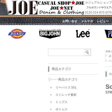
カジュアルショップ
フルカウントやウエア
0120-514-870 
｜
お問い合せ
｜
メルマガ
｜
レビュー
JOE
ボ
◇- 
商品カテゴリ
S
◇- - - -商品カテゴリ
Sc
リーバイス 501
STR
ストレッチ素材
トップス
ボトムス