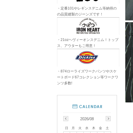
・定番101やレギンスデニム等納得の
の品質縫製のジーンズです！
・21ozヘヴィーオンスデニム！トップ
ス、アウターもご用意！
・874ローライズワークパンツやスケ
ートボード67コレクション等ワークワ
ンツ多数!
2026/08
日
月
火
水
木
金
土