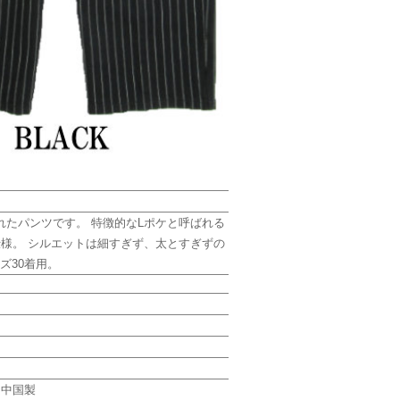
たパンツです。 特徴的なLポケと呼ばれる
様。 シルエットは細すぎず、太とすぎずの
ズ30着用。
・中国製