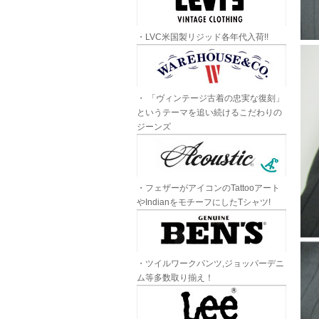
・LVC米国製リジッド各年代入荷!!
・ 「ヴィンテージ古着の忠実な復刻」
というテーマを追い続けるこだわりの
ジーンズ
・フェザーがアイコンのTattooアート
やIndianをモチーフにしたTシャツ!
・ツイルワークパンツ,ジョッパーデニ
ム等多数取り揃え！