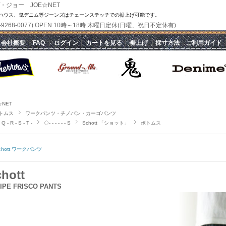
・ジョー JOE☆NET
ハウス、鬼デニム等ジーンズはチェーンステッチでの裾上げ可能です。
(070-9268-0077) OPEN:10時～18時 木曜日定休(日曜、祝日不定休有)
｜
会社概要
｜
FAQ
｜
ログイン
｜
カートを見る
｜
裾上げ
｜
採寸方法
｜
ご利用ガイド
☆NET
トムス
ワークパンツ・チノパン・カーゴパンツ
Q - R - S - T -
◇- - - - - - S
Schott 「ショット」
ボトムス
chott ワークパンツ
hott
IPE FRISCO PANTS