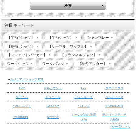
注目キーワード
【半袖Tシャツ】
【半袖シャツ】
シャンブレー
【長袖Tシャツ】
【サーマル・ワッフル】
【スウェットパーカー】
【フランネルシャツ】
ワークシャツ
ワークパンツ
【秋冬アウター】
■
カジュアルショップJOE
LVC
フルカウント
Lee
ウエアハウス
鬼デニム
ドゥニーム
ディッキーズ
ベンデイビス
ヘルスニット
Good On
ヘインズ
IRONHEART
ジーンズのお洗濯
裾上げ・ステッチ
ご利用案内
採寸方法
方法
の種類
ページ上へ
/