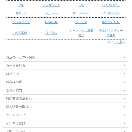
LVC
フルカウント
Lee
ウエアハウス
鬼デニム
ドゥニーム
ディッキーズ
ベンデイビス
ヘルスニット
Good On
ヘインズ
IRONHEART
ジーンズのお洗濯
裾上げ・ステッチ
ご利用案内
採寸方法
方法
の種類
ページ上へ
/
/
お店のトップへ戻る
カートを見る
ログイン
お客様の声
ご利用案内
特定商取引法表示
個人情報の取扱い
サイトマップ
メルマガ登録
お問い合わせ