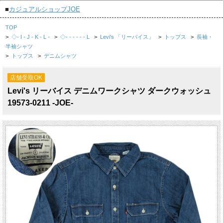
■
カジュアルショップJOE
TOP
>
◇- I - J - K - L -
>
◇- - - - - - L
>
Levi's 「リーバイス」
>
トップス
>
長袖・
半袖シャツ
>
トップス
>
デニムシャツ
店舗受取OK
Levi's リーバイス デニムワークシャツ ダークウォッシュ
19573-0211 -JOE-