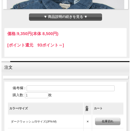
▼ 商品説明の続きを見る ▼
価格:
9,350円
(本体 8,500円)
[ポイント還元 93ポイント～]
注文
備考欄：
購入数:
枚
在
カラー/サイズ
カート
庫
×
在庫切れ
ダークウォッシュ/Sサイズ(JPN-M)