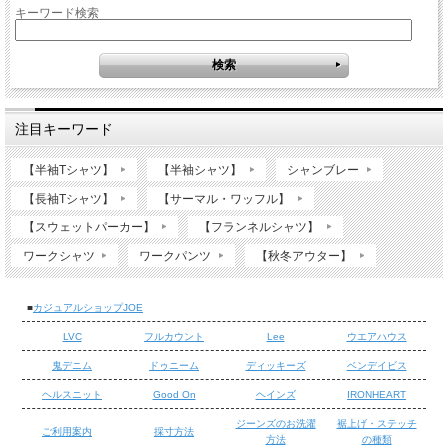
キーワード検索
注目キーワード
【半袖Tシャツ】
【半袖シャツ】
シャンブレー
【長袖Tシャツ】
【サーマル・ワッフル】
【スウェットパーカー】
【フランネルシャツ】
ワークシャツ
ワークパンツ
【秋冬アウター】
■
カジュアルショップJOE
LVC
フルカウント
Lee
ウエアハウス
鬼デニム
ドゥニーム
ディッキーズ
ベンデイビス
ヘルスニット
Good On
ヘインズ
IRONHEART
ジーンズのお洗濯
裾上げ・ステッチ
ご利用案内
採寸方法
方法
の種類