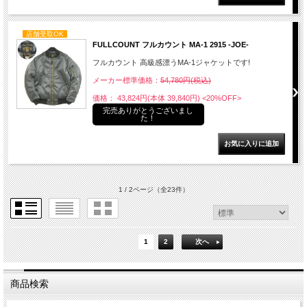
店舗受取OK
FULLCOUNT フルカウント MA-1 2915 -JOE-
フルカウント 高級感漂うMA-1ジャケットです!
メーカー標準価格：
54,780円(税込)
価格： 43,824円(本体 39,840円)
<20%OFF>
完売ありがとうございまし
た！
1 / 2ページ
（全23件）
1
2
次へ
商品検索