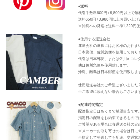
●送料
代引手数料800円 / 9,800円以上で
送料650円 / 3,980円以上お買い上
※沖縄への発送は送料一律1,320円
●使用する運送会社
運送会社の選択にはお客様のお住ま
日本郵便、佐川急便を使用しており
代引は日本郵便、または佐川e-コレ
他は佐川急便を使用致します。
沖縄、離島は日本郵便を使用致しま
使用運送会社のご希望ございました
※ご希望に添えない場合もございま
●配達時間指定
配達指定日はあくまで希望目安です
指定日の配達をお約束できるもので
ご希望がある場合は各運送会社の定
※メーカーお取り寄せの場合は日に
※指定して発送しても配達、交通状