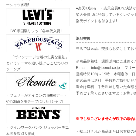
ーシャツ各種!
●楽天ID決済・・楽天会員IDで決済
楽天会員IDに登録しているクレジッ
楽天ポイントも付きます!
・LVC米国製リジッド各年代入荷!!
返品交換
当店では返品、交換もお受けしてお
・ 「ヴィンテージ古着の忠実な復刻」
※商品到着後一週間以内にご連絡く
というテーマを追い続けるこだわりの
E-mail: info@joenet.co.jp 
ジーンズ
営業時間10時～19時 木曜定休、
※返品時は送料、手数料ご負担いだ
返金は送料、手数料差し引いた金額
予めご了承くださいますようお願い
・フェザーがアイコンのTattooアート
やIndianをモチーフにしたTシャツ!
---------------------------------------------
※申し訳ございませんが以下の場合
・ツイルワークパンツ,ジョッパーデニ
・裾上げされた商品またはお客様の
ム等多数取り揃え！