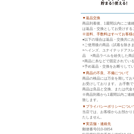
▼返品交換
商品到着後、1週間以内にご連
は返品・交換としてお受けする
※送料、手数料はすべてお客様
●以下の場合は返品・交換共に
×ご使用後の商品（試着を除き
×ヘインズ、ユナイテッドアス
品 ×商品ラベルを紛失した
×商品に糸などで固定されてい
×予め返品・交換をお断りして
▼商品の不良、不備について
商品の検品には万全を期してお
お受けしております。 お手数
商品は良品と交換、または代金
※商品到着から1週間以内ご連
致します。
▼プライバシーポリシーについ
当店では、お客様からお預かり
たしません。
▼実店舗・連絡先
郵便番号010-0854