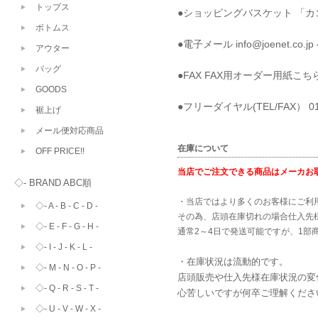
トップス
●ショッピングバスケット 「
ボトムス
●電子メール info@joene
アウター
バッグ
●FAX FAX用オーダー用紙
こち
GOODS
●フリーダイヤル(TEL/FAX） 
裾上げ
メール便対応商品
在庫について
OFF PRICE!!
当店でご注文できる商品はメーカお
◇- BRAND ABC順
・当店ではより多くのお客様にご利
◇- A - B - C - D -
その為、店頭在庫切れの場合仕入先
◇- E - F - G - H -
通常2～4日で発送可能ですが、1部
◇- I - J - K - L -
・在庫状況は流動的です。
◇- M - N - O - P -
店頭販売や仕入先様在庫状況の変
◇- Q - R - S - T -
心苦しいですが何卒ご理解くださいます様
◇- U - V - W - X -