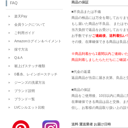
商品の保証
FAQ
■不良品または不備
楽天Pay
商品の検品には万全を期しておりま
もし届いた商品が不良品、 または
会員ランクについて
当方負担で返品をお受けしておりま
ご利用ガイド
お手数ですが
ご連絡後、送料着払い
Amazonログイン＆ペイメント
その後、在庫確保できる商品は良品
採寸方法
※商品到着から1週間以内ご連絡い
Q＆A
商品到着しましたらただちにご確認
裾上げステッチ種類
■代金の返還
0番糸、レインボーステッチ
返品商品が当店に届き次第、良品と
ジーンズの洗濯方法
■商品の保証
ブランド説明
商品をご使用後、10日以内に商品に
ブランド一覧
在庫確保できる商品は品と交換、ま
LVCシルエット比較
但し、お客様の商品取り扱い上の誤
送料 運送業者 お届け日時