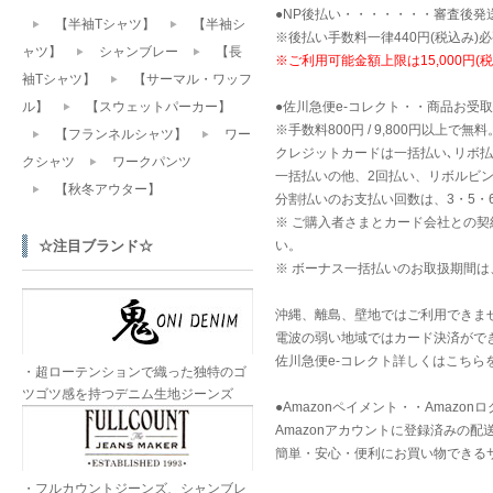
●NP後払い・・・・・・・審査後
【半袖Tシャツ】
【半袖シ
※後払い手数料一律440円(税込み
ャツ】
シャンブレー
【長
※ご利用可能金額上限は15,000円
袖Tシャツ】
【サーマル・ワッフ
ル】
【スウェットパーカー】
●佐川急便e-コレクト・・商品お受
※手数料800円 / 9,800円以上で無料
【フランネルシャツ】
ワー
クレジットカードは一括払い､リボ
クシャツ
ワークパンツ
一括払いの他、2回払い、リボルビ
【秋冬アウター】
分割払いのお支払い回数は、3・5・6・
※ ご購入者さまとカード会社との
☆注目ブランド☆
い。
※ ボーナス一括払いのお取扱期間は、【
沖縄、離島、壁地ではご利用できま
電波の弱い地域ではカード決済がで
佐川急便e-コレクト詳しくはこちら
・超ローテンションで織った独特のゴ
ツゴツ感を持つデニム生地ジーンズ
●Amazonペイメント・・Amazo
Amazonアカウントに登録済みの
簡単・安心・便利にお買い物できる
・フルカウントジーンズ、シャンブレ