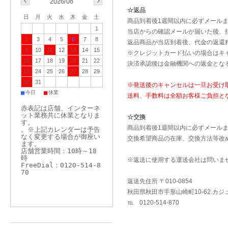
2026/08
☆返品
日
月
火
水
木
金
土
商品到着後1週間以内に必ずメールま
1
当店からの確認メールが届いた後、
2
3
4
5
6
7
8
返品商品が当店到着後、代金の返還
9
10
11
12
13
14
15
※クレジットカード払いの場合はキ
16
17
18
19
20
21
22
決済承認後は金融機関への返金とな
23
24
25
26
27
28
29
30
31
※発送後のキャンセルは一旦お受け
■
■
今日
休業
送料、手数料は全額お客様ご負担と
赤表記は店舗、インターネ
ット業務共に休業となりま
☆交換
す。
商品到着後1週間以内に必ずメール
。※上記カレンダーは予告
なく変更する場合が御座い
交換希望商品の在庫、交換方法等改
ます。
店舗営業時間：10時～18
時
※返送に使用する運送会社は問いま
FreeDial：0120-514-8
70
返送先住所 〒010-0854
秋田県秋田市手形山崎町10-62 カ
℡ 0120-514-870