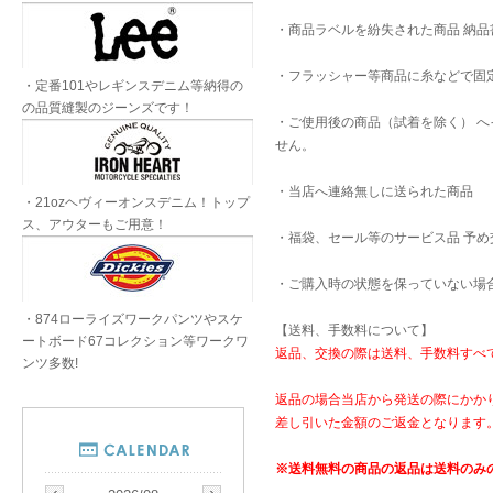
・商品ラベルを紛失された商品 納
・フラッシャー等商品に糸などで固
・定番101やレギンスデニム等納得の
の品質縫製のジーンズです！
・ご使用後の商品（試着を除く） 
せん。
・当店へ連絡無しに送られた商品
・21ozヘヴィーオンスデニム！トップ
ス、アウターもご用意！
・福袋、セール等のサービス品 予
・ご購入時の状態を保っていない場
・874ローライズワークパンツやスケ
【送料、手数料について】
ートボード67コレクション等ワークワ
返品、交換の際は送料、手数料すべ
ンツ多数!
返品の場合当店から発送の際にかか
差し引いた金額のご返金となります
※送料無料の商品の返品は送料のみ