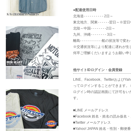
●配達使用日時
北海道- - - - - - - - - - 2日～
東北地方、関東- - - - - -翌日～
北陸～中国- - - - - - - -2日～
九州、沖縄- - - - - - - - 3日～
離島- - - - - - - - - - -船の状況
※交通状況等により配達に遅れが生
何卒ご理解くだいますようお願い申
他サイトIDログイン・会員登録
LINE、Facebook、Twitte
ってログインすることができます。 
ログイン時の認証画面にて許可をい
す。
■LINE メールアドレス
■Facebook 姓名・姓名の読み仮
■Twitter メールアドレス
■Yahoo! JAPAN 姓名・性別・