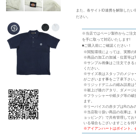
また、各サイトID連携を解除したい
ださい。
※当店ではページ製作からご注文
を手に取って対応いたします!
■
ご購入前にご確認ください！
※閲覧環境によっては、実際の
※商品の加工の加減・位置等は
※サンプル画像はご注文できる
ください。
※サイズ表はスタッフのメジャ
がございます事をご了承下さい
※リジッドデニムの縮み誤差は
※裾上げ後のアタリ、ダメージ
※フラッシャーや紙タグ等の破
ます。
※リーバイスの赤タブはRのみ
※当店取り扱い商品の在庫は、複
ョッピング）で共有管理してお
いる場合もございますことを何
※アイアンハートはポイント、