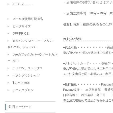
・店頭在庫のお問い合わせはフリーダ
◇- Y - Z - - - - -
・店舗営業時間 10時～19時 
メール便使用可能商品
引渡し時期：在庫のあるものは即
ビッグサイズ
OFF PRICE！
お支払い方法
細身パンツ!スキニー、スリム、
サルエル、ジョッパー
●代金引換・・・・・・・・・・商品到
※お買い物と持込み裾上げご依頼を
Leeのブックカバーやノートカバ
ーです！
●クレジットカード・・・・各種クレ
チノパン、スラックス
※お客様のご契約等によりご利用で
※ご注文者様と同一名義のみご利用
ボタンダウンシャツ
Tシャツ 無地
●銀行振込・・・・・・・・Paypa
Paypay銀行： 本店営業部 普通
デニムエプロン
口座名義： 株式会社 島田屋 
※ご注文後改めて当店からお振込ご
注目キーワード