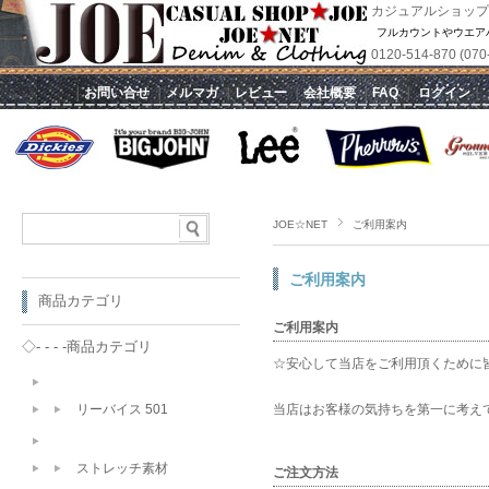
カジュアルショップ
フルカウントやウエア
0120-514-870 
｜
お問い合せ
｜
メルマガ
｜
レビュー
｜
会社概要
｜
FAQ
｜
ログイン
｜
JOE☆NET
ご利用案内
ご利用案内
商品カテゴリ
ご利用案内
◇- - - -商品カテゴリ
☆安心して当店をご利用頂くために
リーバイス 501
当店はお客様の気持ちを第一に考え
ストレッチ素材
ご注文方法