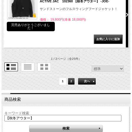
ACTIVE JAC 102360 【秋冬アウター】 -JOE-
サンドストーンのフルスウィングフードジャケット！
価格： 19,800円(本体 18,000円)
完売ありがとうございまし
た！
1 / 2ページ
（全25件）
1
2
次へ
商品検索
キーワード検索