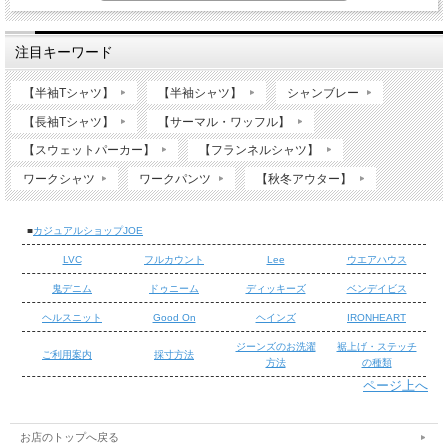
注目キーワード
【半袖Tシャツ】
【半袖シャツ】
シャンブレー
【長袖Tシャツ】
【サーマル・ワッフル】
【スウェットパーカー】
【フランネルシャツ】
ワークシャツ
ワークパンツ
【秋冬アウター】
■
カジュアルショップJOE
LVC
フルカウント
Lee
ウエアハウス
鬼デニム
ドゥニーム
ディッキーズ
ベンデイビス
ヘルスニット
Good On
ヘインズ
IRONHEART
ジーンズのお洗濯
裾上げ・ステッチ
ご利用案内
採寸方法
方法
の種類
ページ上へ
/
/
お店のトップへ戻る