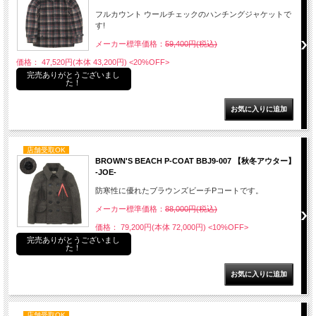
フルカウント ウールチェックのハンチングジャケットで
す!
メーカー標準価格：
59,400円(税込)
価格： 47,520円(本体 43,200円)
<20%OFF>
完売ありがとうございまし
た！
店舗受取OK
BROWN'S BEACH P-COAT BBJ9-007 【秋冬アウター】
-JOE-
防寒性に優れたブラウンズビーチPコートです。
メーカー標準価格：
88,000円(税込)
価格： 79,200円(本体 72,000円)
<10%OFF>
完売ありがとうございまし
た！
店舗受取OK