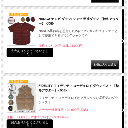
店舗受取OK
NANGA ナンガ ダウンTシャツ 半袖ダウン 【秋冬アウタ
ー】 -JOE-
NANGA重ね着を想定したVネックで室内外でインナーと
して使用できるダウンTシャツです!
価格： 23,100円(本体 21,000円)
完売ありがとうございまし
た！
店舗受取OK
FIDELITY フィデリティ コーデュロイ ダウンベスト 【秋
冬アウター】 -JOE-
フィデリティ コーデュロイがクラシックな雰囲気のダウ
ンベスト
メーカー標準価格：
20,900円(税込)
価格： 14,630円(本体 13,300円)
<30%OFF>
完売ありがとうございまし
た！