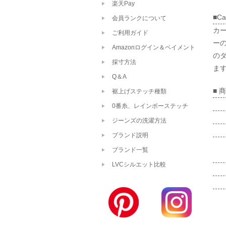
楽天Pay
■Ca
会員ランクについて
カ
ご利用ガイド
ー
Amazonログイン＆ペイメント
のダ
採寸方法
ます
Q＆A
■ 
裾上げステッチ種類
0番糸、レインボーステッチ
ジーンズの洗濯方法
ブランド説明
ブランド一覧
LVCシルエット比較