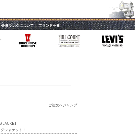
｜
会員ランクについて
｜
ブランド一覧
｜
ご注文へジャンプ
G JACKET
ングジャケット！