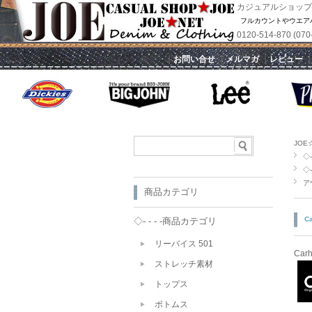
カジュアルショップ
フルカウントやウエア
0120-514-870 
｜
お問い合せ
｜
メルマガ
｜
レビュー
JOE
◇- 
◇- 
ア
商品カテゴリ
C
◇- - - -商品カテゴリ
リーバイス 501
Car
ストレッチ素材
トップス
ボトムス