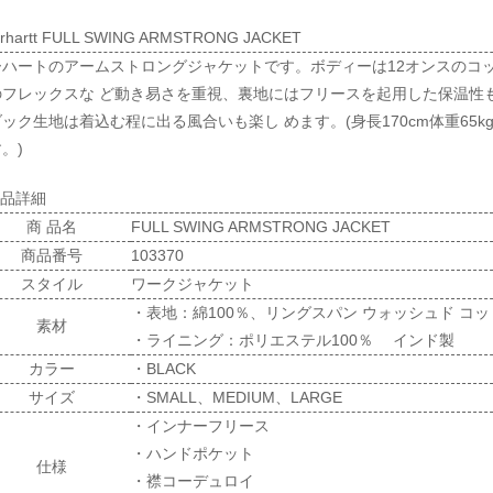
rhartt FULL SWING ARMSTRONG JACKET
ーハートのアームストロングジャケットです。ボディーは12オンスのコッ
のフレックスな ど動き易さを重視、裏地にはフリースを起用した保温性
ック生地は着込む程に出る風合いも楽し めます。(身長170cm体重65
。)
商品詳細
商 品名
FULL SWING ARMSTRONG JACKET
商品番号
103370
スタイル
ワークジャケット
・表地：綿100％、リングスパン ウォッシュド コ
素材
・ライニング：ポリエステル100％ インド製
カラー
・BLACK
サイズ
・SMALL、MEDIUM、LARGE
・インナーフリース
・ハンドポケット
仕様
・襟コーデュロイ