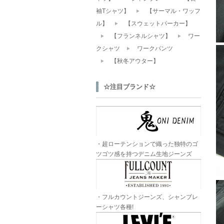
袖Tシャツ】
【サーマル・ワッフ
ル】
【スウェットパーカー】
【フランネルシャツ】
ワー
クシャツ
ワークパンツ
【秋冬アウター】
☆注目ブランド☆
・超ローテンションで織った独特のゴ
ツゴツ感を持つデニム生地ジーンズ
・フルカウントジーンズ、シャンブレ
ーシャツ各種!