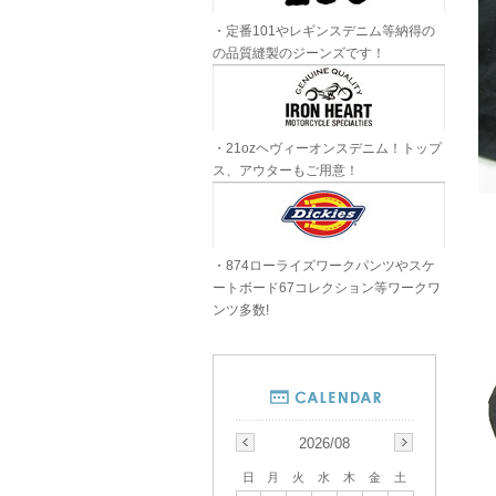
・定番101やレギンスデニム等納得の
の品質縫製のジーンズです！
・21ozヘヴィーオンスデニム！トップ
ス、アウターもご用意！
・874ローライズワークパンツやスケ
ートボード67コレクション等ワークワ
ンツ多数!
2026/08
日
月
火
水
木
金
土