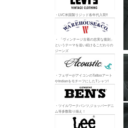
・LVC米国製リジッド各年代入荷!!
・ 「ヴィンテージ古着の忠実な復刻」
というテーマを追い続けるこだわりの
ジーンズ
・フェザーがアイコンのTattooアート
やIndianをモチーフにしたTシャツ!
・ツイルワークパンツ,ジョッパーデニ
ム等多数取り揃え！