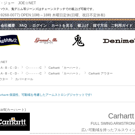
・ジョー JOE☆NET
ハウス、鬼デニム等ジーンズはチェーンステッチでの裾上げ可能です。
(070-9268-0077) OPEN:10時～18時 木曜日定休(日曜、祝日不定休有)
｜
会社概要
｜
FAQ
｜
ログイン
｜
カートを見る
｜
裾上げ
｜
採寸方法
｜
ご利用ガイド
☆NET
A - B - C - D -
◇- - - - - - C
Carhartt 「カーハート」
A - B - C - D -
◇- - - - - - C
Carhartt 「カーハート」
Carhartt アウター
ウター
カバーオール
arhartt 保温性、可動域を考慮したアームストロングジャケットです!
hartt(カーハート)
Carhartt
FULL SWING ARMSTRON
広い可動域を持ったフルスウィ