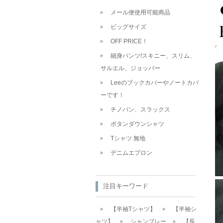
メール便使用可能商品
ビッグサイズ
OFF PRICE！
細身パンツ!スキニー、スリム、
サルエル、ジョッパー
Leeのブックカバーやノートカバ
ーです！
チノパン、スラックス
ボタンダウンシャツ
Tシャツ 無地
デニムエプロン
注目キーワード
【半袖Tシャツ】
【半袖シ
ャツ】
シャンブレー
【長