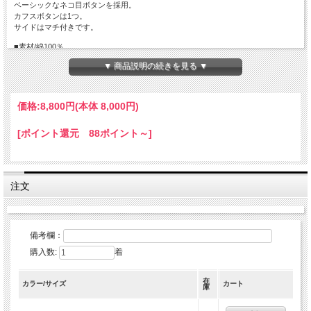
ベーシックなネコ目ボタンを採用。
カフスボタンは1つ。
サイドはマチ付きです。
■素材/綿100％
■カラー/146：ユーズド
▼ 商品説明の続きを見る ▼
■サイズ/肩幅・身幅・着丈・袖丈
・Mサイズ/43cm、53cm、72cm、63cm
・Lサイズ/45cm、55cm、74cm、64cm
価格:
8,800円
(本体 8,000円)
[ポイント還元 88ポイント～]
注文
備考欄：
購入数:
着
在
カラー/サイズ
カート
庫