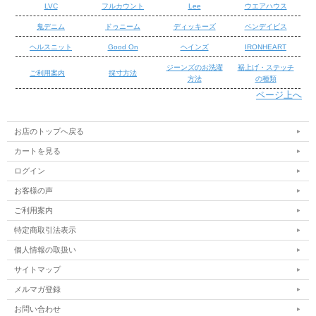
LVC
フルカウント
Lee
ウエアハウス
鬼デニム
ドゥニーム
ディッキーズ
ベンデイビス
ヘルスニット
Good On
ヘインズ
IRONHEART
ジーンズのお洗濯
裾上げ・ステッチ
ご利用案内
採寸方法
方法
の種類
ページ上へ
/
/
お店のトップへ戻る
カートを見る
ログイン
お客様の声
ご利用案内
特定商取引法表示
個人情報の取扱い
サイトマップ
メルマガ登録
お問い合わせ