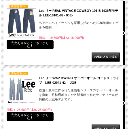
店舗受取OK
Lee リー REAL VINTAGE COWBOY 101-B 1936年モデ
ル LEE-16101-89 -JOE-
ヘアオンハイドラベルを採用し始めヘた1936年頃のモデ
ルを復刻!
価格： 19,800円(本体 18,000円)
完売ありがとうございまし
た！
店舗受取OK
Lee リー WW2 Overalls オーバーオール コードストライ
プ LEE-02941-42 -JOE-
鉄道工員用に作られた廉価版シリーズのオーバーオール
を復刻！月桂樹ボタンや各部省略されたディティールが
特徴の大戦モデルです。
価格： 28,600円(本体 26,000円)
完売ありがとうございまし
た！