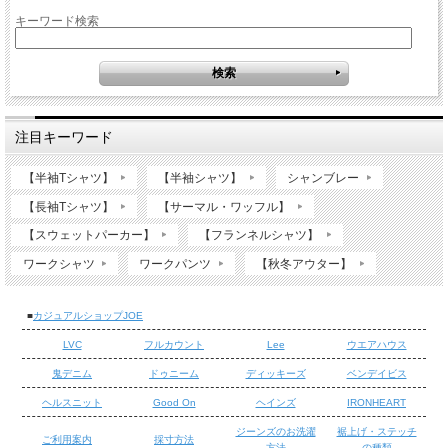
キーワード検索
注目キーワード
【半袖Tシャツ】
【半袖シャツ】
シャンブレー
【長袖Tシャツ】
【サーマル・ワッフル】
【スウェットパーカー】
【フランネルシャツ】
ワークシャツ
ワークパンツ
【秋冬アウター】
■
カジュアルショップJOE
LVC
フルカウント
Lee
ウエアハウス
鬼デニム
ドゥニーム
ディッキーズ
ベンデイビス
ヘルスニット
Good On
ヘインズ
IRONHEART
ジーンズのお洗濯
裾上げ・ステッチ
ご利用案内
採寸方法
方法
の種類