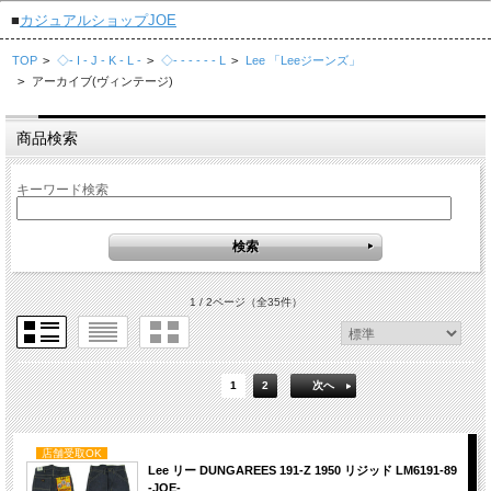
■
カジュアルショップJOE
TOP
>
◇- I - J - K - L -
>
◇- - - - - - L
>
Lee 「Leeジーンズ」
>
アーカイブ(ヴィンテージ)
商品検索
キーワード検索
1 / 2ページ
（全35件）
1
2
次へ
店舗受取OK
Lee リー DUNGAREES 191-Z 1950 リジッド LM6191-89
-JOE-