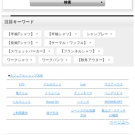
注目キーワード
【半袖Tシャツ】
【半袖シャツ】
シャンブレー
【長袖Tシャツ】
【サーマル・ワッフル】
【スウェットパーカー】
【フランネルシャツ】
ワークシャツ
ワークパンツ
【秋冬アウター】
■
カジュアルショップJOE
LVC
フルカウント
Lee
ウエアハウス
鬼デニム
ドゥニーム
ディッキーズ
ベンデイビス
ヘルスニット
Good On
ヘインズ
IRONHEART
ジーンズのお洗濯
裾上げ・ステッチ
ご利用案内
採寸方法
方法
の種類
ページ上へ
/