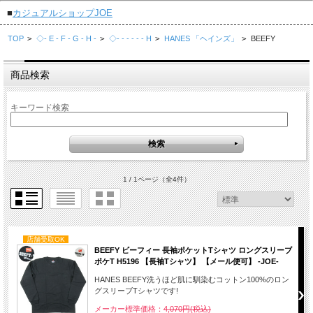
■
カジュアルショップJOE
TOP
>
◇- E - F - G - H -
>
◇- - - - - - H
>
HANES 「ヘインズ」
>
BEEFY
商品検索
キーワード検索
1 / 1ページ
（全4件）
店舗受取OK
BEEFY ビーフィー 長袖ポケットTシャツ ロングスリーブ
ポケT H5196 【長袖Tシャツ】 【メール便可】 -JOE-
HANES BEEFY洗うほど肌に馴染むコットン100%のロン
グスリーブTシャツです!
メーカー標準価格：
4,070円(税込)