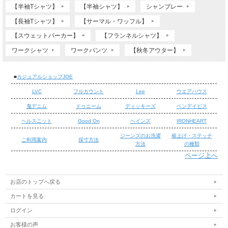
【半袖Tシャツ】
【半袖シャツ】
シャンブレー
【長袖Tシャツ】
【サーマル・ワッフル】
【スウェットパーカー】
【フランネルシャツ】
ワークシャツ
ワークパンツ
【秋冬アウター】
■
カジュアルショップJOE
LVC
フルカウント
Lee
ウエアハウス
鬼デニム
ドゥニーム
ディッキーズ
ベンデイビス
ヘルスニット
Good On
ヘインズ
IRONHEART
ジーンズのお洗濯
裾上げ・ステッチ
ご利用案内
採寸方法
方法
の種類
ページ上へ
/
/
お店のトップへ戻る
カートを見る
ログイン
お客様の声