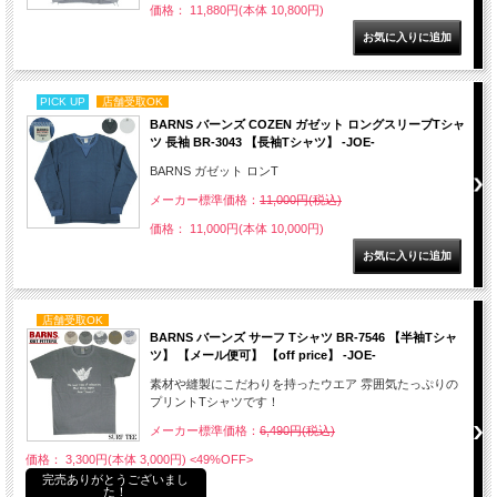
価格： 11,880円(本体 10,800円)
PICK UP
店舗受取OK
BARNS バーンズ COZEN ガゼット ロングスリーブTシャ
ツ 長袖 BR-3043 【長袖Tシャツ】 -JOE-
BARNS ガゼット ロンT
メーカー標準価格：
11,000円(税込)
価格： 11,000円(本体 10,000円)
店舗受取OK
BARNS バーンズ サーフ Tシャツ BR-7546 【半袖Tシャ
ツ】 【メール便可】 【off price】 -JOE-
素材や縫製にこだわりを持ったウエア 雰囲気たっぷりの
プリントTシャツです！
メーカー標準価格：
6,490円(税込)
価格： 3,300円(本体 3,000円)
<49%OFF>
完売ありがとうございまし
た！