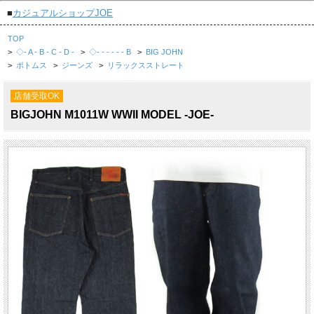
■
カジュアルショップJOE
TOP
>
◇- A - B - C - D -
>
◇- - - - - - B
>
BIG JOHN
>
ボトムス
>
ジーンズ
>
リラックスストレート
店舗受取OK
BIGJOHN M1011W WWII MODEL -JOE-