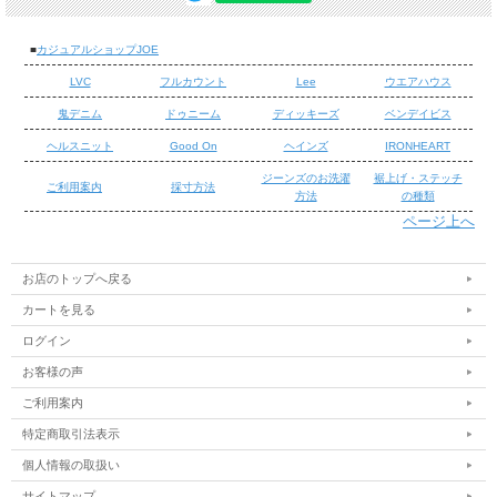
■
カジュアルショップJOE
LVC
フルカウント
Lee
ウエアハウス
鬼デニム
ドゥニーム
ディッキーズ
ベンデイビス
ヘルスニット
Good On
ヘインズ
IRONHEART
ジーンズのお洗濯
裾上げ・ステッチ
ご利用案内
採寸方法
方法
の種類
ページ上へ
/
/
お店のトップへ戻る
カートを見る
ログイン
お客様の声
ご利用案内
特定商取引法表示
個人情報の取扱い
サイトマップ