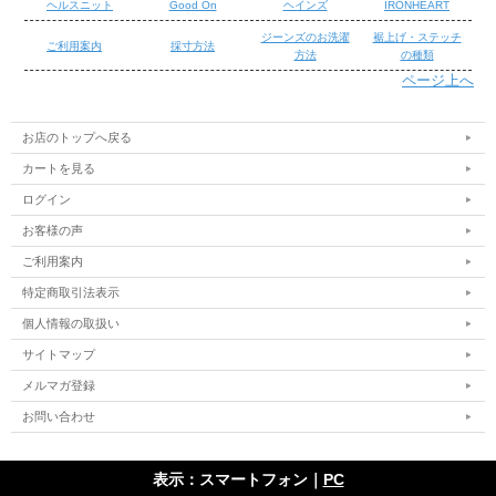
ヘルスニット
Good On
ヘインズ
IRONHEART
ジーンズのお洗濯
裾上げ・ステッチ
ご利用案内
採寸方法
方法
の種類
ページ上へ
/
/
お店のトップへ戻る
カートを見る
ログイン
お客様の声
ご利用案内
特定商取引法表示
個人情報の取扱い
サイトマップ
メルマガ登録
お問い合わせ
表示：スマートフォン｜
PC