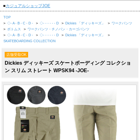
■
カジュアルショップJOE
TOP
>
◇- A - B - C - D -
>
◇- - - - - - D
>
Dickies 「ディッキーズ」
>
ワークパンツ
>
ボトムス
>
ワークパンツ・チノパン・カーゴパンツ
>
◇- A - B - C - D -
>
◇- - - - - - D
>
Dickies 「ディッキーズ」
>
SKATEBOARDING COLLECTION
店舗受取OK
Dickies ディッキーズ スケートボーディング コレクショ
ン スリム ストレート WPSK94 -JOE-