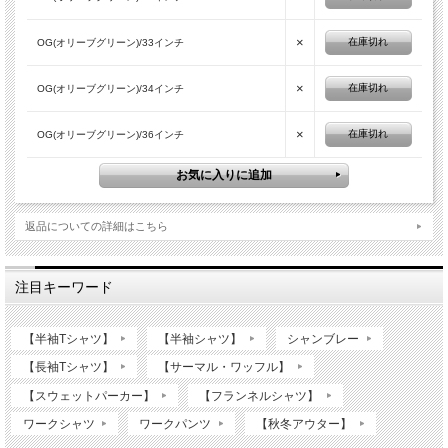
■ 商品詳細
×
在庫切れ
OG(オリーブグリーン)/33インチ
商品名
・SLIM STRAIGHT SKATE PANTS
×
商品ID
・WPSK94
在庫切れ
OG(オリーブグリーン)/34インチ
スタイル
・スリムストレート
×
在庫切れ
OG(オリーブグリーン)/36インチ
・ポリエステル65％、綿35％ 7.25oz Mechanical Stretch
素材
Twill
・ニクアグラ製
・BK(ブラック) CH(チャコール) DS(デザートサンド)
カラー
・DN(ダークネイビー) ・CB(チョコレートブラウン) ・
返品についての詳細はこちら
OG(オリーブグリーン)
・29～34、36インチ
サイズ
注目キーワード
・股下L30、実寸73～75センチ程です。
・メタルトップボタン
仕様
・レッドジッパー
【半袖Tシャツ】
【半袖シャツ】
シャンブレー
・ブランドラベル
【長袖Tシャツ】
【サーマル・ワッフル】
【スウェットパーカー】
【フランネルシャツ】
ウエスト内
■サイズ
股上
ワタリ
裾幅
周
ワークシャツ
ワークパンツ
【秋冬アウター】
29インチ
80cm
24cm
28cm
19cm