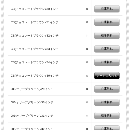
×
在庫切れ
CB(チョコレートブラウン)/30インチ
×
在庫切れ
CB(チョコレートブラウン)/31インチ
×
在庫切れ
CB(チョコレートブラウン)/32インチ
×
在庫切れ
CB(チョコレートブラウン)/33インチ
×
在庫切れ
CB(チョコレートブラウン)/34インチ
○
CB(チョコレートブラウン)/36インチ
■REGULAR STRAIGHT SKATE PANTS
×
在庫切れ
OG(オリーブグリーン)/29インチ
DICKIESスケートボーディングコレクション。生地には柔軟性を考慮
したFLEX素材を採用、使いやすさ、強度を再確認したベルトライン
×
在庫切れ
OG(オリーブグリーン)/30インチ
など動きやすさを重視。フロントには使いやすいメタルのDickiesロ
ゴ入りオリジナルボタン、アクセントにレッドジッパーを起用。シル
×
在庫切れ
OG(オリーブグリーン)/31インチ
エットはスリムストレート。(モデルスタッフ身長170cm体重63kgで
31インチ着用)
×
在庫切れ
OG(オリーブグリーン)/32インチ