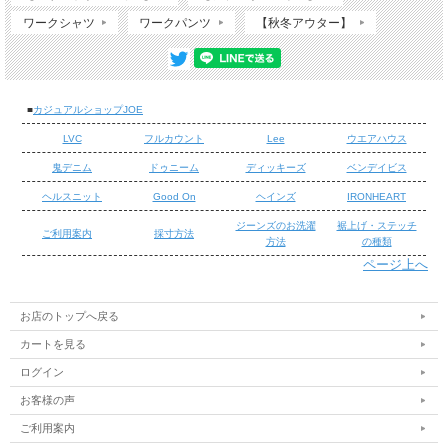
ワークシャツ
ワークパンツ
【秋冬アウター】
■
カジュアルショップJOE
LVC
フルカウント
Lee
ウエアハウス
鬼デニム
ドゥニーム
ディッキーズ
ベンデイビス
ヘルスニット
Good On
ヘインズ
IRONHEART
ジーンズのお洗濯
裾上げ・ステッチ
ご利用案内
採寸方法
方法
の種類
ページ上へ
/
/
お店のトップへ戻る
カートを見る
ログイン
お客様の声
ご利用案内