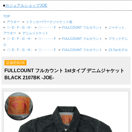
■
カジュアルショップJOE
TOP
>
アウター
>
トラッカー/ワークジャケット他
>
◇- E - F - G - H -
>
◇- - - - - - F
>
FULLCOUNT フルカウント
>
ジャケット、
アウター
>
デニムジャケット
>
◇- E - F - G - H -
>
◇- - - - - - F
>
FULLCOUNT フルカウント
>
ブラックデニ
ム
>
◇- E - F - G - H -
>
◇- - - - - - F
>
FULLCOUNT フルカウント
>
13.7ozモデル
店舗受取OK
FULLCOUNT フルカウント 1stタイプ デニムジャケット
BLACK 2107BK -JOE-