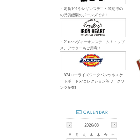
・定番101やレギンスデニム等納得の
の品質縫製のジーンズです！
・21ozヘヴィーオンスデニム！トップ
ス、アウターもご用意！
・874ローライズワークパンツやスケ
ートボード67コレクション等ワークワ
ンツ多数!
2026/08
日
月
火
水
木
金
土