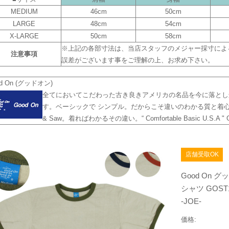
MEDIUM
46cm
50cm
LARGE
48cm
54cm
X-LARGE
50cm
58cm
※上記の各部寸法は、当店スタッフのメジャー採寸による
注意事項
誤差がございます事をご理解の上、お求め下さい。
d On (グッドオン)
全てにおいてこだわった古き良きアメリカの名品を今に落とし
す。ベーシックで シンプル。だからこそ違いのわかる質と着心
& Saw。着ればわかるその違い。“ Comfortable Basic U.S.A " Goo
店舗受取OK
Good On
シャツ GOS
-JOE-
価格: