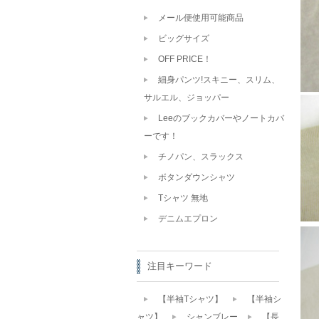
メール便使用可能商品
ビッグサイズ
OFF PRICE！
細身パンツ!スキニー、スリム、
サルエル、ジョッパー
Leeのブックカバーやノートカバ
ーです！
チノパン、スラックス
ボタンダウンシャツ
Tシャツ 無地
デニムエプロン
注目キーワード
【半袖Tシャツ】
【半袖シ
ャツ】
シャンブレー
【長