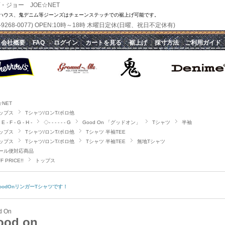
・ジョー JOE☆NET
ハウス、鬼デニム等ジーンズはチェーンステッチでの裾上げ可能です。
(070-9268-0077) OPEN:10時～18時 木曜日定休(日曜、祝日不定休有)
｜
会社概要
｜
FAQ
｜
ログイン
｜
カートを見る
｜
裾上げ
｜
採寸方法
｜
ご利用ガイド
☆NET
ップス
Tシャツ/ロンT/ポロ他
E - F - G - H -
◇- - - - - - G
Good On 「グッドオン」
Tシャツ
半袖
ップス
Tシャツ/ロンT/ポロ他
Tシャツ 半袖TEE
ップス
Tシャツ/ロンT/ポロ他
Tシャツ 半袖TEE
無地Tシャツ
ール便対応商品
F PRICE!!
トップス
oodOnリンガーTシャツです！
d On
ood on