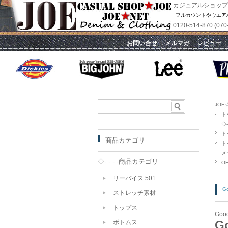
カジュアルショップ
フルカウントやウエア
0120-514-870 
｜
お問い合せ
｜
メルマガ
｜
レビュー
JOE
ト
◇- 
ト
商品カテゴリ
ト
メ
◇- - - -商品カテゴリ
OF
リーバイス 501
G
ストレッチ素材
トップス
Goo
G
ボトムス