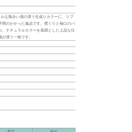
ラルな風合い感の漂う生成りカラーに、リブ
手間のかかった逸品です。襟ぐりと袖口のパ
つ、ナチュラルカラーを基調とした上品な仕
質感が漂う一枚です。
着丈
袖丈