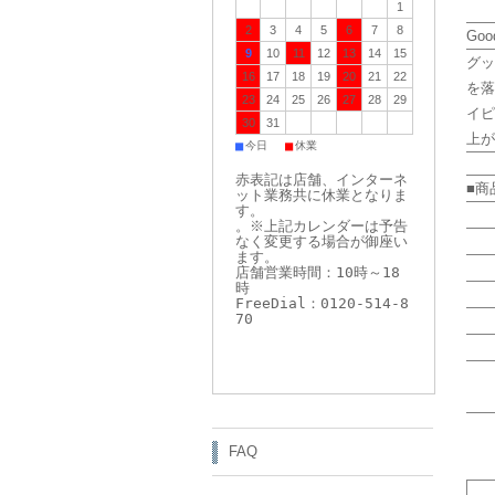
1
2
3
4
5
6
7
8
Go
9
10
11
12
13
14
15
グッ
16
17
18
19
20
21
22
を落
23
24
25
26
27
28
29
イピ
30
31
上が
■
■
今日
休業
赤表記は店舗、インターネ
■商
ット業務共に休業となりま
す。
。※上記カレンダーは予告
なく変更する場合が御座い
ます。
店舗営業時間：10時～18
時
FreeDial：0120-514-8
70
FAQ