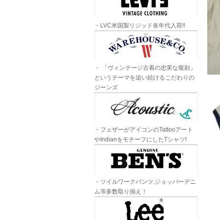
・LVC米国製リジッド各年代入荷!!
・ 「ヴィンテージ古着の忠実な復刻」
というテーマを追い続けるこだわりの
ジーンズ
・フェザーがアイコンのTattooアート
やIndianをモチーフにしたTシャツ!
・ツイルワークパンツ,ジョッパーデニ
ム等多数取り揃え！