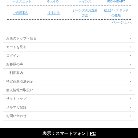
ヘルスニット
Good On
ヘインズ
IRONHEART
ジーンズのお洗濯
裾上げ・ステッチ
ご利用案内
採寸方法
方法
の種類
ページ上へ
/
/
お店のトップへ戻る
カートを見る
ログイン
お客様の声
ご利用案内
特定商取引法表示
個人情報の取扱い
サイトマップ
メルマガ登録
お問い合わせ
■LEVI'S VINTAGE CLOTHING 1954 501ZXX
1951年、リーバイスで初めてジッパーを採用したボーイズ(子供用)モ
表示：スマートフォン｜
PC