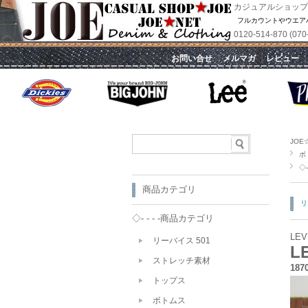
カジュアルショップ
フルカウントやウエア
0120-514-870 
｜
お問い合せ
｜
メルマガ
｜
レビュー
JOE
ボ
◇- 
商品カテゴリ
リ
◇- - - -商品カテゴリ
LEV
リーバイス 501
L
ストレッチ素材
187
トップス
ボトムス