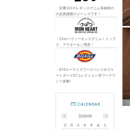
・定番101やレギンスデニム等納得の
の品質縫製のジーンズです！
・21ozヘヴィーオンスデニム！トップ
ス、アウターもご用意！
・874ローライズワークパンツやスケ
ートボード67コレクション等ワークワ
ンツ多数!
2026/08
日
月
火
水
木
金
土