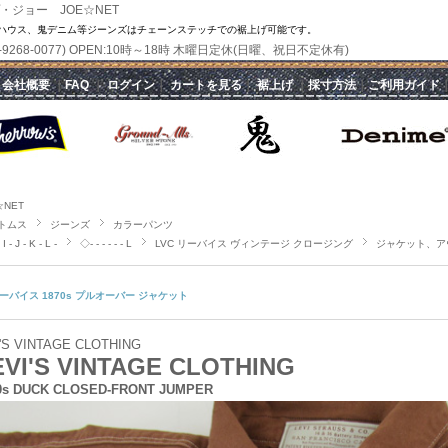
・ジョー JOE☆NET
ハウス、鬼デニム等ジーンズはチェーンステッチでの裾上げ可能です。
(070-9268-0077) OPEN:10時～18時 木曜日定休(日曜、祝日不定休有)
｜
会社概要
｜
FAQ
｜
ログイン
｜
カートを見る
｜
裾上げ
｜
採寸方法
｜
ご利用ガイド
☆NET
トムス
ジーンズ
カラーパンツ
I - J - K - L -
◇- - - - - - L
LVC リーバイス ヴィンテージ クロージング
ジャケット、ア
ーバイス 1870s プルオーバー ジャケット
'S VINTAGE CLOTHING
EVI'S VINTAGE CLOTHING
0s DUCK CLOSED-FRONT JUMPER