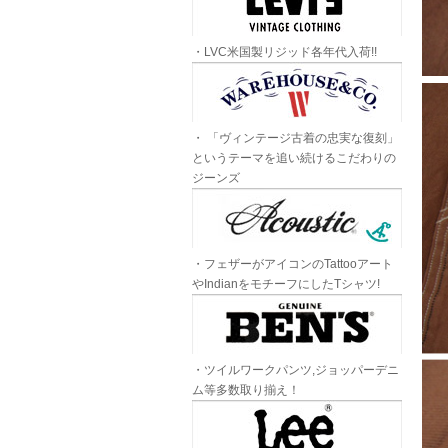
・LVC米国製リジッド各年代入荷!!
・ 「ヴィンテージ古着の忠実な復刻」
というテーマを追い続けるこだわりの
ジーンズ
・フェザーがアイコンのTattooアート
やIndianをモチーフにしたTシャツ!
・ツイルワークパンツ,ジョッパーデニ
ム等多数取り揃え！