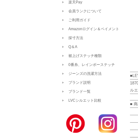
楽天Pay
会員ランクについて
ご利用ガイド
Amazonログイン＆ペイメント
採寸方法
Q＆A
裾上げステッチ種類
0番糸、レインボーステッチ
ジーンズの洗濯方法
■LE
ブランド説明
18
ルエ
ブランド一覧
LVCシルエット比較
■ 