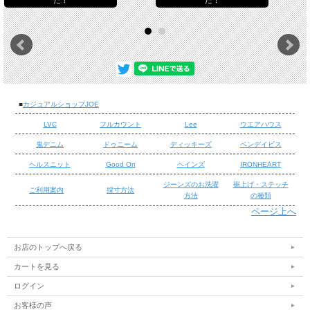
た！
た！
■
カジュアルショップJOE
LVC
フルカウント
Lee
ウエアハウス
鬼デニム
ドゥニーム
ディッキーズ
ベンデイビス
ヘルスニット
Good On
ヘインズ
IRONHEART
ジーンズのお洗濯
裾上げ・ステッチ
ご利用案内
採寸方法
方法
の種類
ページ上へ
/
/
お店のトップへ戻る
カートを見る
ログイン
お客様の声