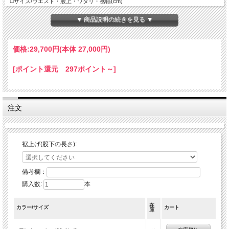
□サイズ/ウエスト・股上・ワタリ・裾幅(cm)
29インチ/75、24、24、17
30インチ/77、24、25、18
▼ 商品説明の続きを見る ▼
31インチ/80、25，26、18
32インチ/83、25、26、19
33インチ/85、25、27、19
価格:
29,700円
(本体 27,000円)
34インチ/87、25、27、20
36インチ/93、26、38、21
※股下実寸約86cm程です。
[ポイント還元 297ポイント～]
※ボタンホール相かなり硬いです。
注文
裾上げ(股下の長さ):
備考欄：
購入数:
本
在
カラー/サイズ
カート
庫