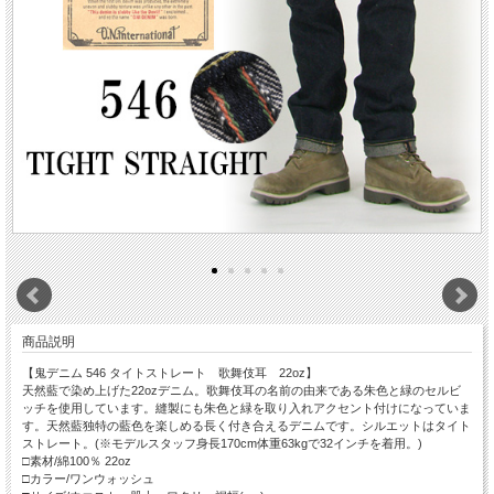
商品説明
【鬼デニム 546 タイトストレート 歌舞伎耳 22oz】
天然藍で染め上げた22ozデニム。歌舞伎耳の名前の由来である朱色と緑のセルビ
ッチを使用しています。縫製にも朱色と緑を取り入れアクセント付けになっていま
す。天然藍独特の藍色を楽しめる長く付き合えるデニムです。シルエットはタイト
ストレート。(※モデルスタッフ身長170cm体重63kgで32インチを着用。)
□素材/綿100％ 22oz
□カラー/ワンウォッシュ