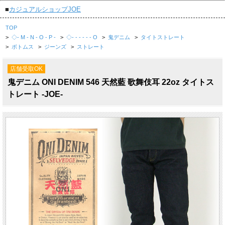
■
カジュアルショップJOE
TOP
>
◇- M - N - O - P -
>
◇- - - - - - O
>
鬼デニム
>
タイトストレート
>
ボトムス
>
ジーンズ
>
ストレート
店舗受取OK
鬼デニム ONI DENIM 546 天然藍 歌舞伎耳 22oz タイトス
トレート -JOE-