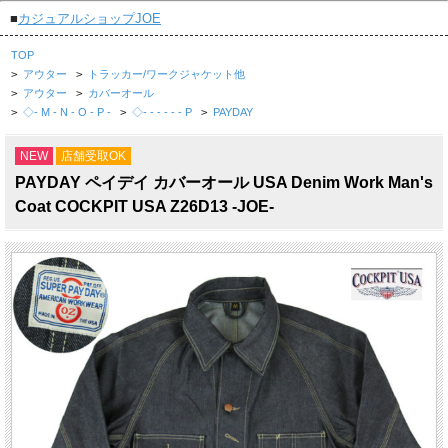
■
カジュアルショップJOE
TOP
>
アウター
>
トラッカー/ワークジャケット他
>
アウター
>
カバーオール
>
◇- M - N - O - P -
>
◇- - - - - - P
>
PAYDAY
NEW
店舗受取OK
PAYDAY ペイデイ カバーオール USA Denim Work Man's
Coat COCKPIT USA Z26D13 -JOE-