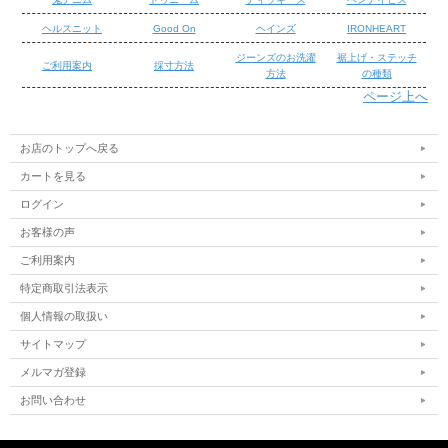
ヘルスニット
Good On
ヘインズ
IRONHEART
ジーンズのお洗濯
裾上げ・ステッチ
ご利用案内
採寸方法
方法
の種類
ページ上へ
/
/
お店のトップへ戻る
カートを見る
ログイン
お客様の声
ご利用案内
特定商取引法表示
個人情報の取扱い
サイトマップ
メルマガ登録
お問い合わせ