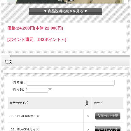
▼ 商品説明の続きを見る ▼
価格:
24,200円
(本体 22,000円)
[ポイント還元 242ポイント～]
注文
備考欄：
購入数:
本
在
カラー/サイズ
カート
庫
×
入荷連絡を希望
09：BLACK/Mサイズ
○
09：BLACK/Lサイズ