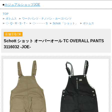
■
カジュアルショップJOE
TOP
>
ボトムス
>
ワークパンツ・チノパン・カーゴパンツ
>
◇- Q - R - S - T -
>
◇- - - - - - S
>
Schott 「ショット」
>
ボトムス
店舗受取OK
Schott ショット オーバーオール TC OVERALL PANTS
3116032 -JOE-