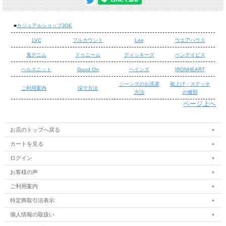
■
カジュアルショップJOE
LVC
フルカウント
Lee
ウエアハウス
鬼デニム
ドゥニーム
ディッキーズ
ベンデイビス
ヘルスニット
Good On
ヘインズ
IRONHEART
ジーンズのお洗濯
裾上げ・ステッチ
ご利用案内
採寸方法
方法
の種類
ページ上へ
/
/
お店のトップへ戻る
カートを見る
TC OVERALL PANTS
ログイン
ワークウェアに欠かせない、TC素材のオーバーオールです。 オーバ
ーパンツ(パンツの上から)として穿かれていたオーバーオールをベー
お客様の声
スに ルーズフィットなシルエット、ジップポケットを付けた胸ポケ
ご利用案内
ット、ユーティリティポケットなどワーク仕様でありながらも、 古
特定商取引法表示
き良きデティールに現代的なデザインを取り入れています。
個人情報の取扱い
■ 商品詳細