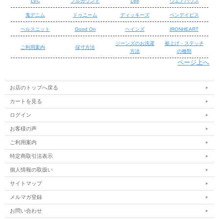
LVC
フルカウント
Lee
ウエアハウス
鬼デニム
ドゥニーム
ディッキーズ
ベンデイビス
ヘルスニット
Good On
ヘインズ
IRONHEART
ジーンズのお洗濯
裾上げ・ステッチ
ご利用案内
採寸方法
方法
の種類
ページ上へ
/
/
お店のトップへ戻る
カートを見る
ログイン
お客様の声
ご利用案内
特定商取引法表示
個人情報の取扱い
サイトマップ
メルマガ登録
お問い合わせ