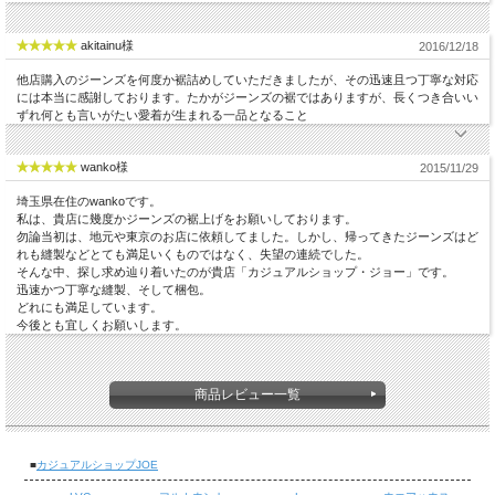
akitainu様
2016/12/18
他店購入のジーンズを何度か裾詰めしていただきましたが、その迅速且つ丁寧な対応
には本当に感謝しております。たかがジーンズの裾ではありますが、長くつき合いい
ずれ何とも言いがたい愛着が生まれる一品となること
wanko様
2015/11/29
埼玉県在住のwankoです。
私は、貴店に幾度かジーンズの裾上げをお願いしております。
勿論当初は、地元や東京のお店に依頼してました。しかし、帰ってきたジーンズはど
れも縫製などとても満足いくものではなく、失望の連続でした。
そんな中、探し求め辿り着いたのが貴店「カジュアルショップ・ジョー」です。
迅速かつ丁寧な縫製、そして梱包。
どれにも満足しています。
今後とも宜しくお願いします。
商品レビュー一覧
■
カジュアルショップJOE