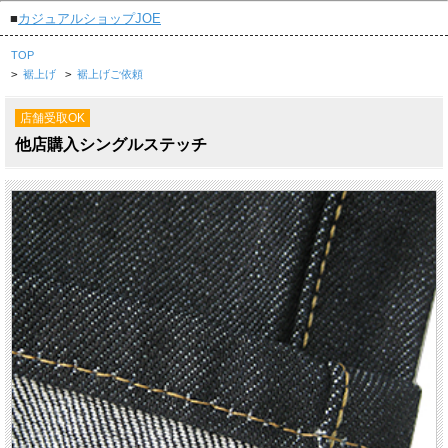
■
カジュアルショップJOE
TOP
>
裾上げ
>
裾上げご依頼
店舗受取OK
他店購入シングルステッチ