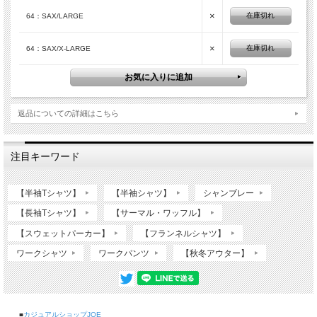
×
在庫切れ
64：SAX/LARGE
×
在庫切れ
64：SAX/X-LARGE
返品についての詳細はこちら
注目キーワード
【半袖Tシャツ】
【半袖シャツ】
シャンブレー
【長袖Tシャツ】
【サーマル・ワッフル】
【スウェットパーカー】
【フランネルシャツ】
ワークシャツ
ワークパンツ
【秋冬アウター】
BANANA SURF CREW TEE
TESのTシャツです。度目を詰めながらも柔らかさを出した洗い晒し
の様な風合いが特徴のアメリカンコットンを忠実に日本生産にて再現
■
カジュアルショップJOE