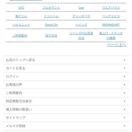
したオリジナルヘビーウェイト天竺を採用。ワンポイントのバナナサ
LVC
フルカウント
Lee
ウエアハウス
ーフが好評です。
鬼デニム
ドゥニーム
ディッキーズ
ベンデイビス
■商品詳細
ヘルスニット
Good On
ヘインズ
IRONHEART
商品名
・TES Tシャツ BANANA SURF CREW TEE
ジーンズのお洗濯
裾上げ・ステッチ
ご利用案内
採寸方法
商品番号
・FH-1574376
方法
の種類
スタイル
・半袖Tシャツ
ページ上へ
素材
・綿100％ 日本製
/
・07：WHITE ・17：GRAY PINK ・35：BEIGE ・64：
/
お店のトップへ戻る
カラー
SAX
カートを見る
サイズ
・MEDIUM ・LARGE ・X-LARGE
ログイン
・ブランドタグ
仕様
お客様の声
・クルーネック
ご利用案内
特定商取引法表示
個人情報の取扱い
■表示サイズ
肩幅
身幅
着丈
袖丈
サイトマップ
MEDIUM
42cm
51cm
65cm
19cm
LARGE
44cm
53cm
67cm
20cm
メルマガ登録