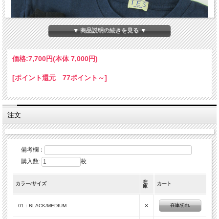
▼ 商品説明の続きを見る ▼
価格:
7,700円
(本体 7,000円)
[ポイント還元 77ポイント～]
注文
備考欄：
購入数:
枚
在
カラー/サイズ
カート
庫
×
在庫切れ
01：BLACK/MEDIUM