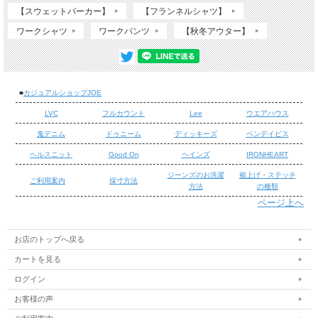
【スウェットパーカー】
【フランネルシャツ】
ワークシャツ
ワークパンツ
【秋冬アウター】
■
カジュアルショップJOE
LVC
フルカウント
Lee
ウエアハウス
鬼デニム
ドゥニーム
ディッキーズ
ベンデイビス
ヘルスニット
Good On
ヘインズ
IRONHEART
ジーンズのお洗濯
裾上げ・ステッチ
ご利用案内
採寸方法
方法
の種類
ページ上へ
/
/
お店のトップへ戻る
FLOCKY PIZZA T-SHIRT
カートを見る
TESのTシャツです。度目を詰めながらも柔らかさを出した洗い晒し
ログイン
の様な風合いが特徴のアメリカンコットンを忠実に 日本生産にて再
現したオリジナルヘビーウェイト天竺を採用。
お客様の声