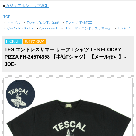
■
カジュアルショップJOE
TOP
>
トップス
>
Tシャツ/ロンT/ポロ他
>
Tシャツ 半袖TEE
>
◇- Q - R - S - T -
>
◇- - - - - - T
>
TES 「ザ・エンドレスサマー」
>
Tシャツ
PICK UP
店舗受取OK
TES エンドレスサマー サーフ Tシャツ TES FLOCKY
PIZZA FH-24574358 【半袖Tシャツ】 【メール便可】 -
JOE-