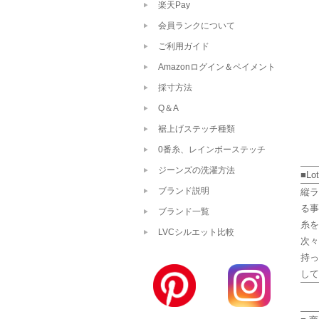
楽天Pay
会員ランクについて
ご利用ガイド
Amazonログイン＆ペイメント
採寸方法
Q＆A
裾上げステッチ種類
0番糸、レインボーステッチ
ジーンズの洗濯方法
■Lo
ブランド説明
縦ラ
る事
ブランド一覧
糸を
LVCシルエット比較
次々
持っ
して