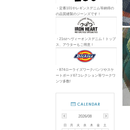
・定番101やレギンスデニム等納得の
の品質縫製のジーンズです！
・21ozヘヴィーオンスデニム！トップ
ス、アウターもご用意！
・874ローライズワークパンツやスケ
ートボード67コレクション等ワークワ
ンツ多数!
2026/08
日
月
火
水
木
金
土