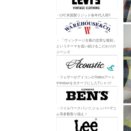
・LVC米国製リジッド各年代入荷!!
・ 「ヴィンテージ古着の忠実な復刻」
というテーマを追い続けるこだわりの
ジーンズ
・フェザーがアイコンのTattooアート
やIndianをモチーフにしたTシャツ!
・ツイルワークパンツ,ジョッパーデニ
ム等多数取り揃え！