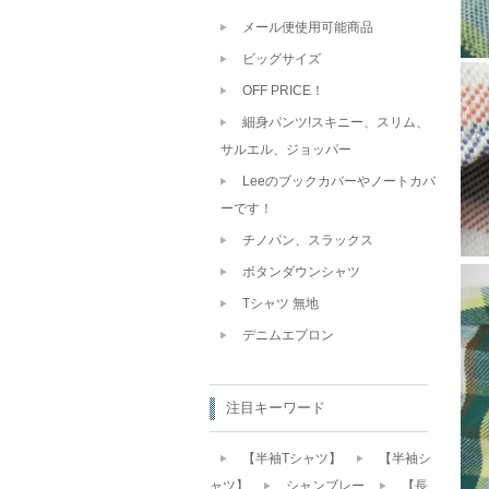
メール便使用可能商品
ビッグサイズ
OFF PRICE！
細身パンツ!スキニー、スリム、
サルエル、ジョッパー
Leeのブックカバーやノートカバ
ーです！
チノパン、スラックス
ボタンダウンシャツ
Tシャツ 無地
デニムエプロン
注目キーワード
【半袖Tシャツ】
【半袖シ
ャツ】
シャンブレー
【長