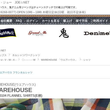
・ジョー JOE☆NET
ハウス、鬼デニム等ジーンズはチェーンステッチでの裾上げ可能です。
(070-9268-0077) OPEN:10時～18時 木曜日定休(日曜、祝日不定休有)
｜
会社概要
｜
FAQ
｜
ログイン
｜
カートを見る
｜
裾上げ
｜
採寸方法
｜
ご利用ガイド
☆NET
ップス
ネルシャツ/ワークシャツ
 U - V - W - X -
◇- - - - - - W
WAREHOUSE 「ウエアハウス」
シャツ
エアハウス フランネルシャツ
REHOUSE(ウエアハウス)
AREHOUSE
 3104 FLANNEL SHIRTS(E柄)