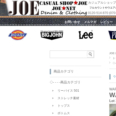
カジュアルショップ
フルカウントやウエア
0120-514-870 
｜
お問い合せ
｜
メルマガ
｜
レビュー
JOE
ト
◇-
商品カテゴリ
ウ
◇- - - -商品カテゴリ
WA
リーバイス 501
W
ストレッチ素材
Lot
トップス
ボトムス