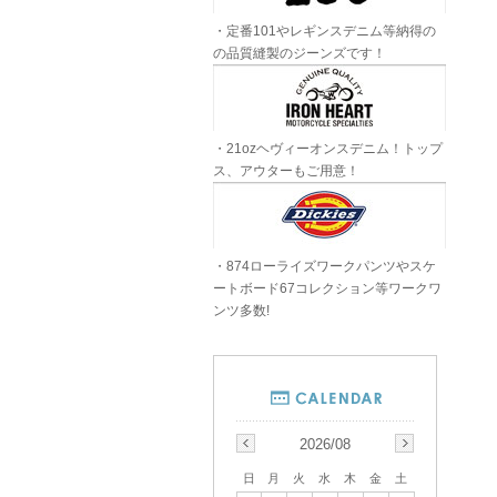
・定番101やレギンスデニム等納得の
の品質縫製のジーンズです！
・21ozヘヴィーオンスデニム！トップ
ス、アウターもご用意！
・874ローライズワークパンツやスケ
ートボード67コレクション等ワークワ
ンツ多数!
2026/08
日
月
火
水
木
金
土