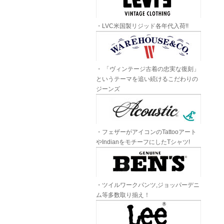
・LVC米国製リジッド各年代入荷!!
・ 「ヴィンテージ古着の忠実な復刻」
というテーマを追い続けるこだわりの
ジーンズ
・フェザーがアイコンのTattooアート
やIndianをモチーフにしたTシャツ!
・ツイルワークパンツ,ジョッパーデニ
ム等多数取り揃え！