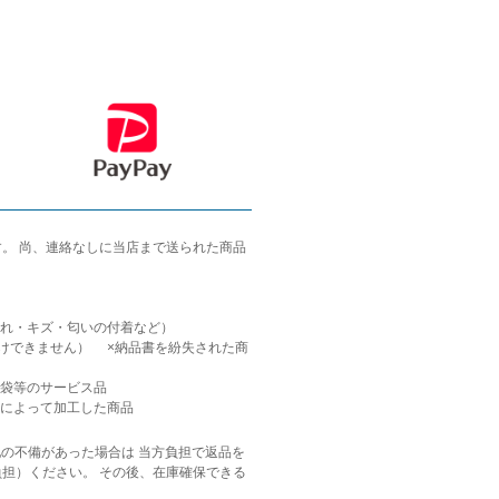
。 尚、連絡なしに当店まで送られた商品
・汚れ・キズ・匂いの付着など）
けできません） ×納品書を紛失された商
、福袋等のサービス品
頼によって加工した商品
他の不備があった場合は 当方負担で返品を
負担）ください。 その後、在庫確保できる