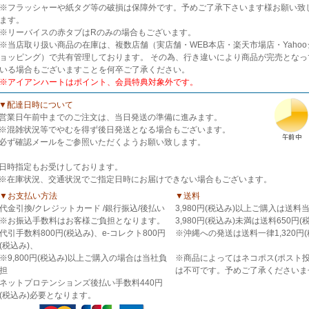
※フラッシャーや紙タグ等の破損は保障外です。予めご了承下さいます様お願い致
ます。
※リーバイスの赤タブはRのみの場合もございます。
※当店取り扱い商品の在庫は、複数店舗（実店舗・WEB本店・楽天市場店・Yahoo
ョッピング）で共有管理しております。 その為、行き違いにより商品が完売となっ
いる場合もございますことを何卒ご了承ください。
※アイアンハートはポイント、会員特典対象外です。
▼配達日時について
営業日午前中までのご注文は、当日発送の準備に進みます。
※混雑状況等でやむを得ず後日発送となる場合もございます。
必ず確認メールをご参照いただくようお願い致します。
日時指定もお受けしております。
※在庫状況、交通状況でご指定日時にお届けできない場合もございます。
▼お支払い方法
▼送料
代金引換/クレジットカード /銀行振込/後払い
3,980円(税込み)以上ご購入は送料
※お振込手数料はお客様ご負担となります。
3,980円(税込み)未満は送料650円
代引手数料800円(税込み)、e-コレクト800円
※沖縄への発送は送料一律1,320円
(税込み)、
※9,800円(税込み)以上ご購入の場合は当社負
※商品によってはネコポス(ポスト
担
は不可です。予めご了承くださいま
ネットプロテンションズ後払い手数料440円
(税込み)必要となります。