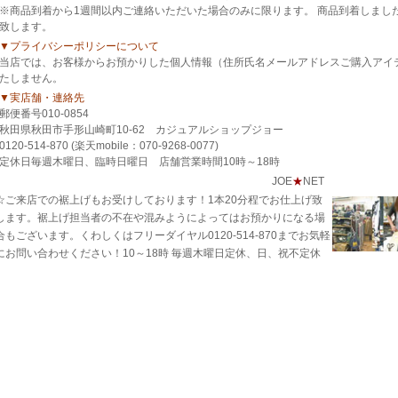
※商品到着から1週間以内ご連絡いただいた場合のみに限ります。 商品到着しまし
致します。
▼プライバシーポリシーについて
当店では、お客様からお預かりした個人情報（住所氏名メールアドレスご購入アイ
たしません。
▼実店舗・連絡先
郵便番号010-0854
秋田県秋田市手形山崎町10-62 カジュアルショップジョー
0120-514-870 (楽天mobile：070-9268-0077)
定休日毎週木曜日、臨時日曜日 店舗営業時間10時～18時
JOE
★
NET
☆ご来店での裾上げもお受けしております！1本20分程でお仕上げ致
します。裾上げ担当者の不在や混みようによってはお預かりになる場
合もございます。くわしくはフリーダイヤル0120-514-870までお気軽
にお問い合わせください！10～18時 毎週木曜日定休、日、祝不定休