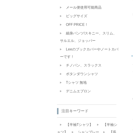
メール便使用可能商品
ビッグサイズ
OFF PRICE！
細身パンツ!スキニー、スリム、
サルエル、ジョッパー
Leeのブックカバーやノートカバ
ーです！
チノパン、スラックス
ボタンダウンシャツ
Tシャツ 無地
デニムエプロン
注目キーワード
【半袖Tシャツ】
【半袖シ
ャツ】
シャンブレー
【長