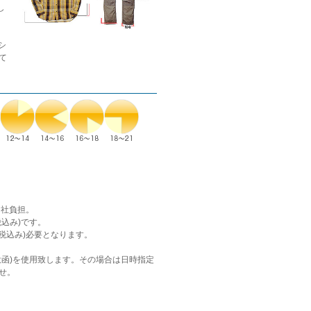
し
シ
て
当社負担。
(税込み)です。
(税込み)必要となります。
投函)を使用致します。その場合は日時指定
せ。