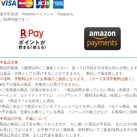
楽天ID決済、Amazonペイメント、Paypayも
ご利用可能です！
▼返品交換
商品到着後、1週間以内にご連絡ください。追ってお手続き方法等お知らせ致します
は返品・交換としてお受けすることができません 。 着払いで返送致します。
※送料、手数料はすべてお客様のご負担となります。（カード決済手数料は除く）
●以下の場合は返品・交換共にお受けできません。
×ご使用後の商品（試着を除きます） ×新品状態を保っていない商品（洗濯済
×ヘインズ、ユナイテッドアスレ、パックTシャツ、開封済み商品（性質上一切お受
品 ×商品ラベルを紛失した商品
×商品に糸などで固定されているフラッシャーなどを外した商品 ×セール商品
×予め返品・交換をお断りしている商品 ×ジーンズの裾上げなど、お客様のご依
▼商品の不良、不備について
商品の検品には万全を期しておりますが、 もし届いた商品が不良品、 またはその
お受けしております。 お手数ですがご連絡後、送料着払いでご返送(送料は当方が
商品は良品と交換、または代金を返金いたします。