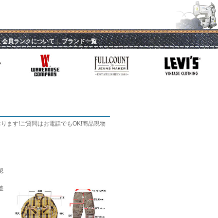
｜
会員ランクについて
｜
ブランド一覧
｜
ます!ご質問はお電話でもOK!商品現物
認
差