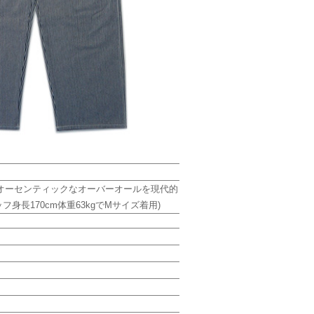
オーセンティックなオーバーオールを現代的
長170cm体重63kgでMサイズ着用)