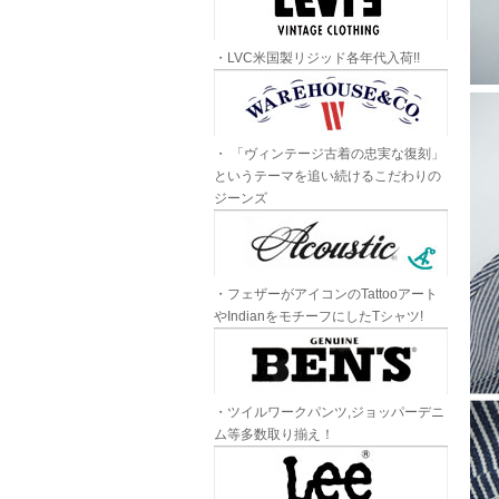
・LVC米国製リジッド各年代入荷!!
・ 「ヴィンテージ古着の忠実な復刻」
というテーマを追い続けるこだわりの
ジーンズ
・フェザーがアイコンのTattooアート
やIndianをモチーフにしたTシャツ!
・ツイルワークパンツ,ジョッパーデニ
ム等多数取り揃え！