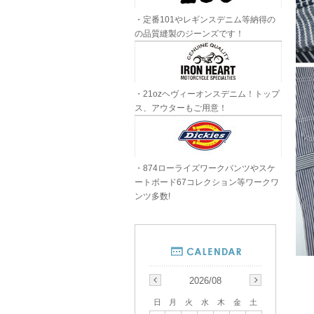
・定番101やレギンスデニム等納得の
の品質縫製のジーンズです！
・21ozヘヴィーオンスデニム！トップ
ス、アウターもご用意！
・874ローライズワークパンツやスケ
ートボード67コレクション等ワークワ
ンツ多数!
2026/08
日
月
火
水
木
金
土