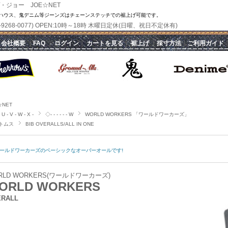
・ジョー JOE☆NET
ハウス、鬼デニム等ジーンズはチェーンステッチでの裾上げ可能です。
(070-9268-0077) OPEN:10時～18時 木曜日定休(日曜、祝日不定休有)
｜
会社概要
｜
FAQ
｜
ログイン
｜
カートを見る
｜
裾上げ
｜
採寸方法
｜
ご利用ガイド
☆NET
 U - V - W - X -
◇- - - - - - W
WORLD WORKERS 「ワールドワーカーズ」
トムス
BIB OVERALLS/ALL IN ONE
ールドワーカーズのベーシックなオーバーオールです!
RLD WORKERS(ワールドワーカーズ)
ORLD WORKERS
ERALL