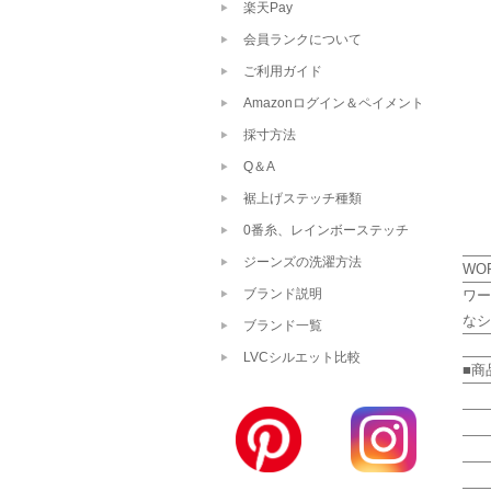
楽天Pay
会員ランクについて
ご利用ガイド
Amazonログイン＆ペイメント
採寸方法
Q＆A
裾上げステッチ種類
0番糸、レインボーステッチ
ジーンズの洗濯方法
WOR
ブランド説明
ワー
なシ
ブランド一覧
LVCシルエット比較
■商