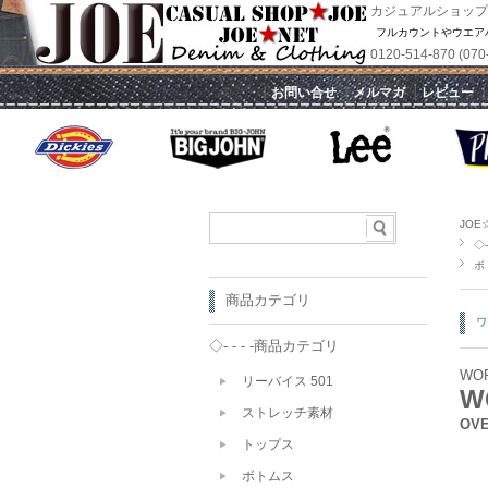
カジュアルショップ
フルカウントやウエア
0120-514-870 
｜
お問い合せ
｜
メルマガ
｜
レビュー
JOE
◇-
ボ
商品カテゴリ
ワ
◇- - - -商品カテゴリ
WO
リーバイス 501
W
ストレッチ素材
OV
トップス
ボトムス