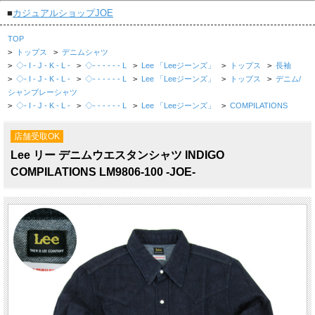
■
カジュアルショップJOE
TOP
>
トップス
>
デニムシャツ
>
◇- I - J - K - L -
>
◇- - - - - - L
>
Lee 「Leeジーンズ」
>
トップス
>
長袖
>
◇- I - J - K - L -
>
◇- - - - - - L
>
Lee 「Leeジーンズ」
>
トップス
>
デニム/
シャンブレーシャツ
>
◇- I - J - K - L -
>
◇- - - - - - L
>
Lee 「Leeジーンズ」
>
COMPILATIONS
店舗受取OK
Lee リー デニムウエスタンシャツ INDIGO
COMPILATIONS LM9806-100 -JOE-