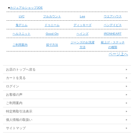
■
カジュアルショップJOE
LVC
フルカウント
Lee
ウエアハウス
鬼デニム
ドゥニーム
ディッキーズ
ベンデイビス
ヘルスニット
Good On
ヘインズ
IRONHEART
ジーンズのお洗濯
裾上げ・ステッチ
ご利用案内
採寸方法
方法
の種類
ページ上へ
/
/
お店のトップへ戻る
カートを見る
ログイン
お客様の声
ご利用案内
特定商取引法表示
個人情報の取扱い
サイトマップ