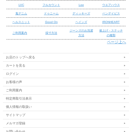
LVC
フルカウント
Lee
ウエアハウス
鬼デニム
ドゥニーム
ディッキーズ
ベンデイビス
ヘルスニット
Good On
ヘインズ
IRONHEART
ジーンズのお洗濯
裾上げ・ステッチ
ご利用案内
採寸方法
方法
の種類
ページ上へ
/
/
お店のトップへ戻る
カートを見る
ログイン
お客様の声
ご利用案内
特定商取引法表示
個人情報の取扱い
サイトマップ
メルマガ登録
お問い合わせ