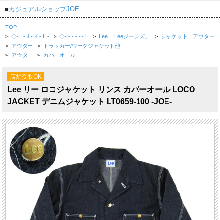
■
カジュアルショップJOE
TOP
>
◇- I - J - K - L -
>
◇- - - - - - L
>
Lee 「Leeジーンズ」
>
ジャケット、アウター
>
アウター
>
トラッカー/ワークジャケット他
>
アウター
>
カバーオール
店舗受取OK
Lee リー ロコジャケット リンス カバーオール LOCO
JACKET デニムジャケット LT0659-100 -JOE-