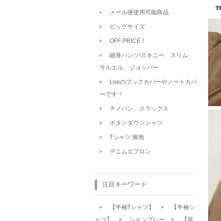
メール便使用可能商品
ビッグサイズ
OFF PRICE！
細身パンツ!スキニー、スリム、
サルエル、ジョッパー
Leeのブックカバーやノートカバ
ーです！
チノパン、スラックス
ボタンダウンシャツ
Tシャツ 無地
デニムエプロン
注目キーワード
【半袖Tシャツ】
【半袖シ
ャツ】
シャンブレー
【長