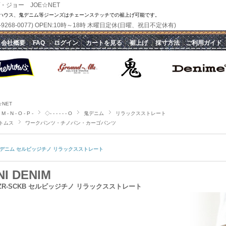
・ジョー JOE☆NET
ハウス、鬼デニム等ジーンズはチェーンステッチでの裾上げ可能です。
(070-9268-0077) OPEN:10時～18時 木曜日定休(日曜、祝日不定休有)
｜
会社概要
｜
FAQ
｜
ログイン
｜
カートを見る
｜
裾上げ
｜
採寸方法
｜
ご利用ガイド
☆NET
 M - N - O - P -
◇- - - - - - O
鬼デニム
リラックスストレート
トムス
ワークパンツ・チノパン・カーゴパンツ
デニム セルビッジチノ リラックスストレート
NI DENIM
2ZR-SCKB セルビッジチノ リラックスストレート