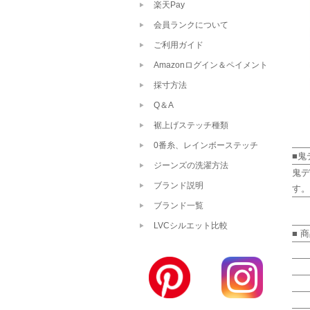
楽天Pay
会員ランクについて
ご利用ガイド
Amazonログイン＆ペイメント
採寸方法
Q＆A
裾上げステッチ種類
0番糸、レインボーステッチ
■鬼
ジーンズの洗濯方法
鬼デ
ブランド説明
す。
ブランド一覧
LVCシルエット比較
■ 