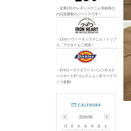
・定番101やレギンスデニム等納得の
の品質縫製のジーンズです！
・21ozヘヴィーオンスデニム！トップ
ス、アウターもご用意！
・874ローライズワークパンツやスケ
ートボード67コレクション等ワークワ
ンツ多数!
2026/08
日
月
火
水
木
金
土