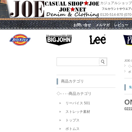
カジュアルショップ
フルカウントやウエア
0120-514-870 
｜
お問い合せ
｜
メルマガ
｜
レビュー
JOE
◇-
ボ
商品カテゴリ
鬼
◇- - - -商品カテゴリ
O
リーバイス 501
02
ストレッチ素材
トップス
ボトムス