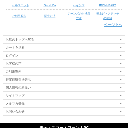
ヘルスニット
Good On
ヘインズ
IRONHEART
ジーンズのお洗濯
裾上げ・ステッチ
ご利用案内
採寸方法
方法
の種類
ページ上へ
/
/
お店のトップへ戻る
カートを見る
ログイン
お客様の声
ご利用案内
特定商取引法表示
個人情報の取扱い
■鬼デニム カバーオール風ジャケット 刺し子風ドビーオリーブドラ
ブ
サイトマップ
鬼デニムのカバーオール風ジャケットです。経緯糸先染めのオリーブ
メルマガ登録
ドラブカラー刺し子風ドビー生地がとても雰囲気ある仕上がりになっ
お問い合わせ
ています。 (※モデルスタッフ身長170cm体重63kgで38インチ着
用。)
表示：スマートフォン｜
PC