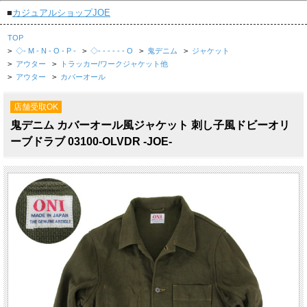
■
カジュアルショップJOE
TOP
>
◇- M - N - O - P -
>
◇- - - - - - O
>
鬼デニム
>
ジャケット
>
アウター
>
トラッカー/ワークジャケット他
>
アウター
>
カバーオール
店舗受取OK
鬼デニム カバーオール風ジャケット 刺し子風ドビーオリ
ーブドラブ 03100-OLVDR -JOE-