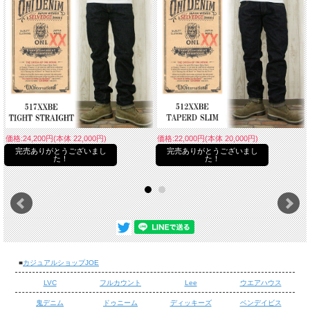
価格:24,200円(本体 22,000円)
価格:22,000円(本体 20,000円)
完売ありがとうございまし
完売ありがとうございまし
た！
た！
■
カジュアルショップJOE
LVC
フルカウント
Lee
ウエアハウス
鬼デニム
ドゥニーム
ディッキーズ
ベンデイビス