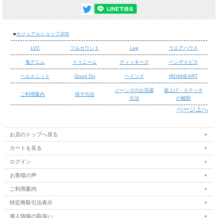
■
カジュアルショップJOE
LVC
フルカウント
Lee
ウエアハウス
鬼デニム
ドゥニーム
ディッキーズ
ベンデイビス
ヘルスニット
Good On
ヘインズ
IRONHEART
ジーンズのお洗濯
裾上げ・ステッチ
ご利用案内
採寸方法
方法
の種類
ページ上へ
/
/
お店のトップへ戻る
カートを見る
■鬼デニム 8.3oz ヘビーシャンブレー カバーオール
ログイン
風合いあるシャンブレー生地を使用したカバーオール。シャンブレー
ながら8.3ozのしっかりした生地感でデニム生地との相性も抜群のカ
お客様の声
バーオールです。
ご利用案内
特定商取引法表示
■ 商品詳細
個人情報の取扱い