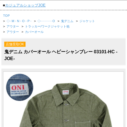
■
カジュアルショップJOE
TOP
>
◇- M - N - O - P -
>
◇- - - - - - O
>
鬼デニム
>
ジャケット
>
アウター
>
トラッカー/ワークジャケット他
>
アウター
>
カバーオール
店舗受取OK
鬼デニム カバーオール ヘビーシャンブレー 03101-HC -
JOE-