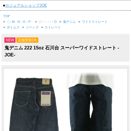
■
カジュアルショップJOE
TOP
>
◇- M - N - O - P -
>
◇- - - - - - O
>
鬼デニム
>
ワイドストレート
>
ボトムス
>
ジーンズ
>
ストレート
NEW
店舗受取OK
鬼デニム 222 15oz 石川台 スーパーワイドストレート -
JOE-