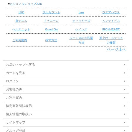
■
カジュアルショップJOE
LVC
フルカウント
Lee
ウエアハウス
鬼デニム
ドゥニーム
ディッキーズ
ベンデイビス
ヘルスニット
Good On
ヘインズ
IRONHEART
ジーンズのお洗濯
裾上げ・ステッチ
ご利用案内
採寸方法
方法
の種類
ページ上へ
/
/
お店のトップへ戻る
カートを見る
ログイン
■鬼デニム 222 15oz 石川台 スーパーワイドストレート
お客様の声
1953年に「石川台」と言う名称の日本製リング精紡機が製造されま
ご利用案内
した。 これより古い機械は製造元にも記録が無く現在、 稼働してい
る精紡機としては日本で最古のものだと言われています。 「石川
特定商取引法表示
台」は最新のリング精紡機と比較しスピードが１/3程度でゆっくりし
個人情報の取扱い
た速度で紡績します。 その為、生産性は優れませんが綿へのストレ
サイトマップ
スが少ないため綿本来の自然な表情は、まるで手紡ぎのような表情
（ムラ） になります。これは「石川台」ならではの特徴です。 この
メルマガ登録