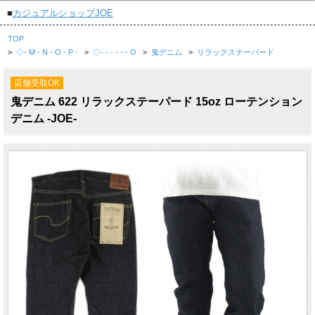
■
カジュアルショップJOE
TOP
>
◇- M - N - O - P -
>
◇- - - - - - O
>
鬼デニム
>
リラックステーパード
店舗受取OK
鬼デニム 622 リラックステーパード 15oz ローテンション
デニム -JOE-