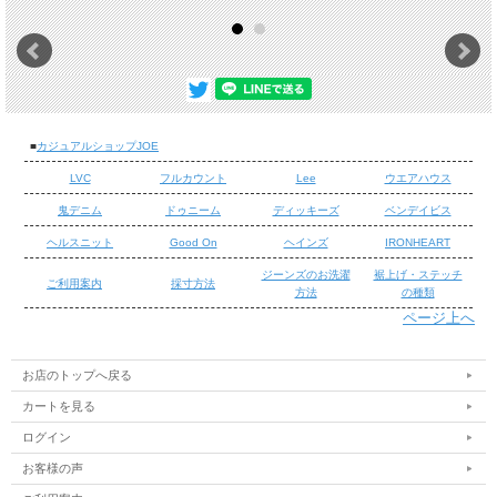
■
カジュアルショップJOE
LVC
フルカウント
Lee
ウエアハウス
鬼デニム
ドゥニーム
ディッキーズ
ベンデイビス
ヘルスニット
Good On
ヘインズ
IRONHEART
ジーンズのお洗濯
裾上げ・ステッチ
ご利用案内
採寸方法
方法
の種類
■鬼デニム 622 リラックステーパード 15oz ローテンションデニム
ページ上へ
■鬼デニム15オンスのローテンションデニムです。穿きやすいオンス
/
ながらも特濃色インディゴ染色で鬼デニム独特の雰囲気を楽しめま
/
お店のトップへ戻る
す。 シルエットは程よいゆとりをもった腰回りにヒザから裾にかけ
て細身にしたテーパードシルエットです。(※モデルスタッフ身長
カートを見る
170cm体重63kgで32インチを着用。)
ログイン
お客様の声
■ 商品詳細