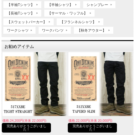
【半袖Tシャツ】
【半袖シャツ】
シャンブレー
【長袖Tシャツ】
【サーマル・ワッフル】
【スウェットパーカー】
【フランネルシャツ】
ワークシャツ
ワークパンツ
【秋冬アウター】
お勧めアイテム
価格:24,200円(本体 22,000円)
価格:22,000円(本体 20,000円)
完売ありがとうございまし
完売ありがとうございまし
た！
た！