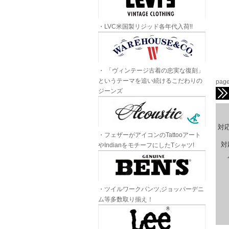
・LVC米国製リジッド各年代入荷!!
・ 「ヴィンテージ古着の忠実な復刻」
というテーマを追い続けるこだわりの
page
ジーンズ
対
・フェザーがアイコンのTattooアート
対
やIndianをモチーフにしたTシャツ!
・ツイルワークパンツ,ジョッパーデニ
ム等多数取り揃え！