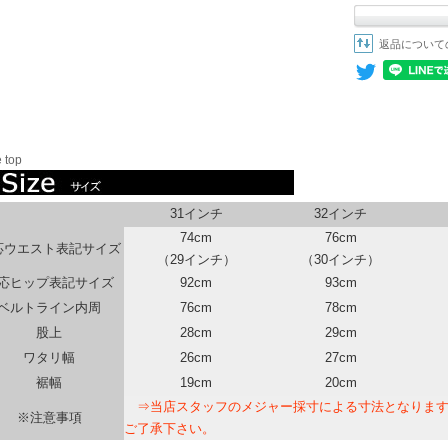
返品について
 top
31インチ
32インチ
74cm
76cm
応ウエスト表記サイズ
（29インチ）
（30インチ）
応ヒップ表記サイズ
92cm
93cm
ベルトライン内周
76cm
78cm
股上
28cm
29cm
ワタリ幅
26cm
27cm
裾幅
19cm
20cm
⇒当店スタッフのメジャー採寸による寸法となります
※注意事項
ご了承下さい。