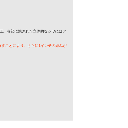
工。各部に施された立体的なシワにはア
返すことにより、さらに1インチの縮みが