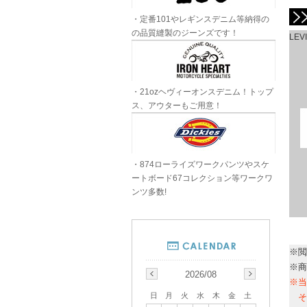
・定番101やレギンスデニム等納得の
の品質縫製のジーンズです！
LEV
・21ozヘヴィーオンスデニム！トップ
ス、アウターもご用意！
・874ローライズワークパンツやスケ
ートボード67コレクション等ワークワ
ンツ多数!
※閲
※商
2026/08
※当
日
月
火
水
木
金
土
そ