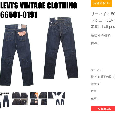
店舗受取OK
リーバイス 5
ッシュ LEVI'S
0191 【off pr
希望小売価格:
価格:
サイズ：
裾上げ(股下の長さ
備考欄:
数量:
在庫: