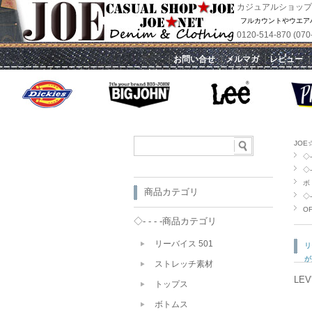
カジュアルショップ
フルカウントやウエア
0120-514-870 
｜
お問い合せ
｜
メルマガ
｜
レビュー
JOE
◇- 
◇- 
ボ
商品カテゴリ
◇- 
OF
◇- - - -商品カテゴリ
リーバイス 501
リ
が
ストレッチ素材
LEV
トップス
ボトムス