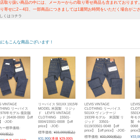
店取り扱い商品の中には、メーカーからの取り寄せ商品も含まれております
寄せに2～4日、一部商品につきましては1週間お時間をいただく場合がご
しくは
コチラ
他にもこんな商品ございます！
S VINTAGE
リーバイス 501XX 1915年
LEVIS VINTAGE
LEVI
THING リーバイス
MODEL 米国製 リジッ
CLOTHING リーバイス
CLO
 1976年モデル 復刻版
ド LEVI'S VINTAGE
501XX ヴィンテージ
S501
ド 26408-0000 【off
CLOTHING 15501-
1933年モデル 米国製 リ
年モデ
e】 -JOE-
0004/15501-0008 【off
ジッド 33501-
製 44
price】 -JOE-
0119/33501-0048 【off
0068 
カー標準価格:
price】 【off price】 -JOE-
price
標準価格:
¥33,000
(税込)
000
(税込)
標準価格:
¥33,000
(税込)
¥33,0
¥31,900
(本体 ¥29,000)