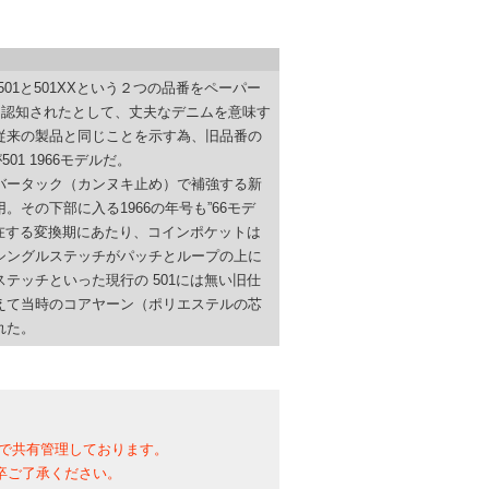
501と501XXという２つの品番をペーパー
く認知されたとして、丈夫なデニムを意味す
が従来の製品と同じことを示す為、旧品番の
01 1966モデルだ。
バータック（カンヌキ止め）で補強する新
その下部に入る1966の年号も”66モデ
混在する変換期にあたり、コインポケットは
シングルステッチがパッチとループの上に
テッチといった現行の 501には無い旧仕
えて当時のコアヤーン（ポリエステルの芯
れた。
）で共有管理しております。
卒ご了承ください。