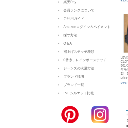
¥33,
楽天Pay
会員ランクについて
ご利用ガイド
Amazonログイン＆ペイメント
採寸方法
Q＆A
裾上げステッチ種類
LEVI
0番糸、レインボーステッチ
CL
501
ジーンズの洗濯方法
年モ
製 50
ブランド説明
pric
¥33,
ブランド一覧
LVCシルエット比較