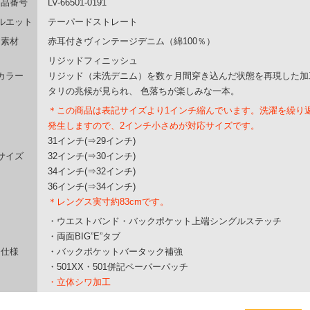
商品番号
LV-66501-0191
ルエット
テーパードストレート
素材
赤耳付きヴィンテージデニム（綿100％）
リジッドフィニッシュ
カラー
リジッド（未洗デニム）を数ヶ月間穿き込んだ状態を再現した加
タリの兆候が見られ、 色落ちが楽しみな一本。
＊この商品は表記サイズより1インチ縮んでいます。洗濯を繰り
発生しますので、2インチ小さめが対応サイズです。
31インチ(⇒29インチ)
サイズ
32インチ(⇒30インチ)
34インチ(⇒32インチ)
36インチ(⇒34インチ)
＊レングス実寸約83cmです。
・ウエストバンド・バックポケット上端シングルステッチ
・両面BIG”E”タブ
仕様
・バックポケットバータック補強
・501XX・501併記ペーパーパッチ
・立体シワ加工