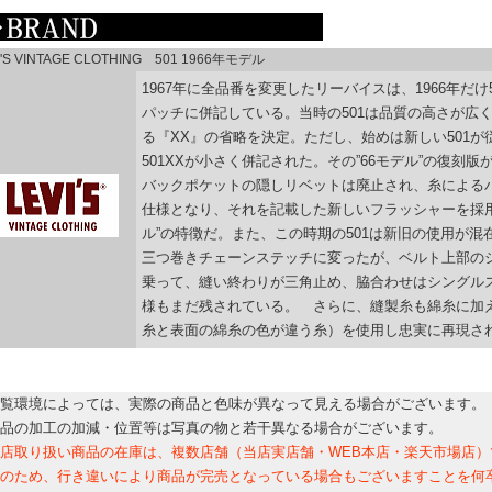
I'S VINTAGE CLOTHING 501 1966年モデル
1967年に全品番を変更したリーバイスは、1966年だけ
パッチに併記している。当時の501は品質の高さが広
る『XX』の省略を決定。ただし、始めは新しい501
501XXが小さく併記された。その”66モデル”の復刻版が5
バックポケットの隠しリベットは廃止され、糸による
仕様となり、それを記載した新しいフラッシャーを採用。
ル”の特徴だ。また、この時期の501は新旧の使用が
三つ巻きチェーンステッチに変ったが、ベルト上部の
乗って、縫い終わりが三角止め、脇合わせはシングルス
様もまだ残されている。 さらに、縫製糸も綿糸に加
糸と表面の綿糸の色が違う糸）を使用し忠実に再現さ
覧環境によっては、実際の商品と色味が異なって見える場合がございます。
品の加工の加減・位置等は写真の物と若干異なる場合がございます。
店取り扱い商品の在庫は、複数店舗（当店実店舗・WEB本店・楽天市場店
のため、行き違いにより商品が完売となっている場合もございますことを何