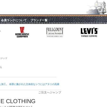
｜
会員ランクについて
｜
ブランド一覧
｜
リジッド
EL
た加工。 各部に施された立体的なシワにはアタリの兆候
ご注文へジャンプ
GE CLOTHING