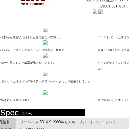
501・501XX併記ペーパー
1966's 501 
ット口から放射状に施された立体的なシワ加工。
ウエストバンド上端は
ストバンド上端シングルステッチは終点が三角止め。
立体シワ加工部分は色
クヨーク部にもシワ加工が施されています。
バックポケットにも強
ます。
クポケット上端はシングルステッチでバータックにより補強されていま
に施された立体シワ加工。
裾に施された立体シワ
商品名
リーバイス 501XX 1966年モデル リジッドフィニッシュ