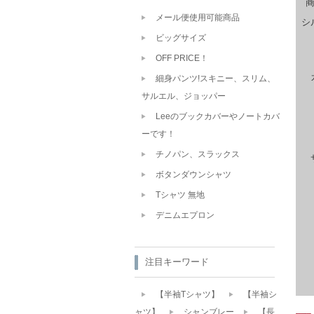
メール便使用可能商品
シ
ビッグサイズ
OFF PRICE！
細身パンツ!スキニー、スリム、
サルエル、ジョッパー
Leeのブックカバーやノートカバ
ーです！
チノパン、スラックス
ボタンダウンシャツ
Tシャツ 無地
デニムエプロン
注目キーワード
【半袖Tシャツ】
【半袖シ
ャツ】
シャンブレー
【長