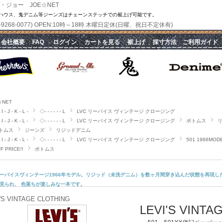
・ジョー JOE☆NET
ハウス、鬼デニム等ジーンズはチェーンステッチでの裾上げ可能です。
(070-9268-0077) OPEN:10時～18時 木曜日定休(日曜、祝日不定休有)
｜
会社概要
｜
FAQ
｜
ログイン
｜
カートを見る
｜
裾上げ
｜
採寸方法
｜
ご利用ガイド
☆NET
I - J - K - L -
◇- - - - - - L
LVC リーバイス ヴィンテージ クロージング
I - J - K - L -
◇- - - - - - L
LVC リーバイス ヴィンテージ クロージング
ボトムス
トムス
ジーンズ
リジッドデニム
I - J - K - L -
◇- - - - - - L
LVC リーバイス ヴィンテージ クロージング
501 1966MOD
F PRICE!!
ボトムス
ーバイスヴィンテージ1966年モデル。リジッド（未洗デニム）を数ヶ月間穿き込んだ状態を再現し
見られ、 色落ちが楽しみな一本です。
'S VINTAGE CLOTHING
LEVI'S VINTA