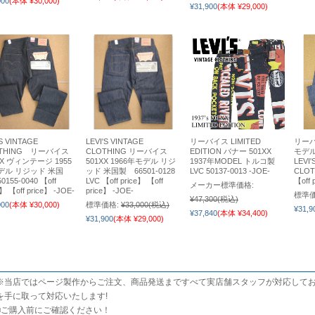
000
(本体 ¥30,000)
¥31,900
(本体 ¥29,000)
S VINTAGE
LEVI'S VINTAGE
リーバイス LIMITED
リーバ
OTHING リーバイス
CLOTHING リーバイス
EDITION バナー 501XX
モデ
XX ヴィンテージ 1955
501XX 1966年モデル リジ
1937年MODEL トルコ製
LEVI'
デル リジッド 米国
ッド 米国製 66501-0128
LVC 50137-0013 -JOE-
CLOT
155-0040 【off
LVC 【off price】 【off
【off 
メーカー標準価格:
e】 【off price】 -JOE-
price】 -JOE-
標準価
¥47,300
(税込)
000
(本体 ¥30,000)
標準価格:
¥33,000
(税込)
¥31,9
¥37,840
(本体 ¥34,400)
¥31,900
(本体 ¥29,000)
※当店ではページ製作からご注文、商品発送まですべて実店舗スタッフが対応しており
を手に取って対応いたします!
■
ご購入前にご確認ください！