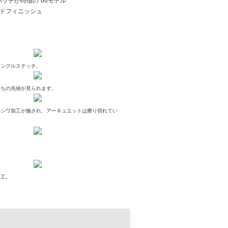
パッチが特徴の"66モデル"
リジッドフィニッシュ
シングルステッチ。
落ちの兆候が見られます。
いシワ加工が施され、アーキュエットは擦り切れてい
加工。