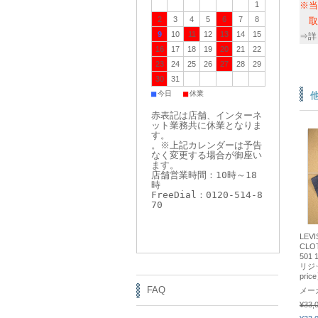
※当
1
2
3
4
5
6
7
8
取り
9
10
11
12
13
14
15
⇒詳
16
17
18
19
20
21
22
23
24
25
26
27
28
29
30
31
■
■
今日
休業
赤表記は店舗、インターネ
ット業務共に休業となりま
す。
。※上記カレンダーは予告
なく変更する場合が御座い
ます。
店舗営業時間：10時～18
時
FreeDial：0120-514-8
70
LEVI
CLO
501
リジッ
pric
FAQ
メー
¥33,