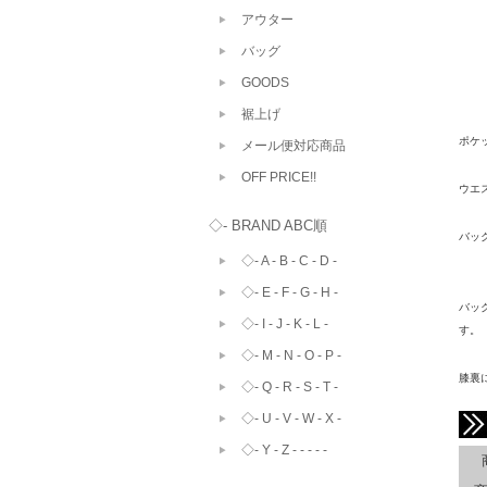
アウター
バッグ
GOODS
裾上げ
ポケ
メール便対応商品
OFF PRICE!!
ウエ
◇- BRAND ABC順
バッ
◇- A - B - C - D -
◇- E - F - G - H -
バッ
◇- I - J - K - L -
す。
◇- M - N - O - P -
膝裏
◇- Q - R - S - T -
◇- U - V - W - X -
◇- Y - Z - - - - -