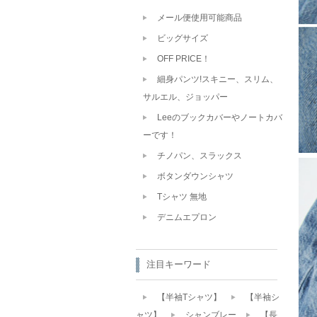
メール便使用可能商品
ビッグサイズ
OFF PRICE！
細身パンツ!スキニー、スリム、
サルエル、ジョッパー
Leeのブックカバーやノートカバ
ーです！
チノパン、スラックス
ボタンダウンシャツ
Tシャツ 無地
デニムエプロン
注目キーワード
【半袖Tシャツ】
【半袖シ
ャツ】
シャンブレー
【長