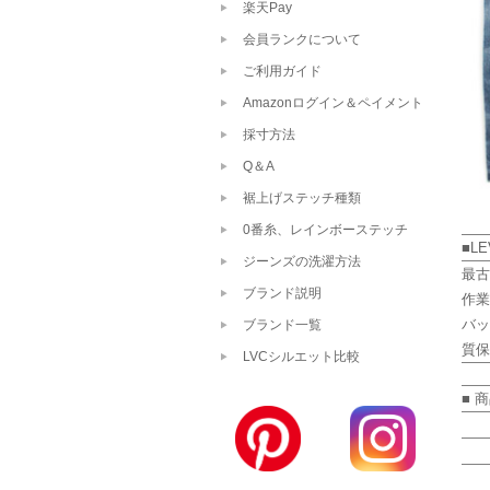
楽天Pay
会員ランクについて
ご利用ガイド
Amazonログイン＆ペイメント
採寸方法
Q＆A
裾上げステッチ種類
0番糸、レインボーステッチ
■LE
ジーンズの洗濯方法
最古
ブランド説明
作業
バッ
ブランド一覧
質保
LVCシルエット比較
■ 