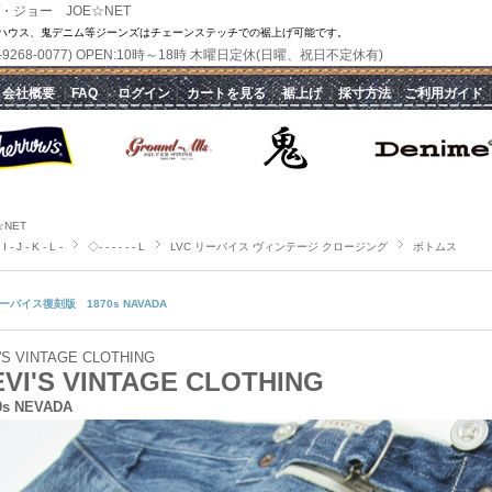
・ジョー JOE☆NET
ハウス、鬼デニム等ジーンズはチェーンステッチでの裾上げ可能です。
(070-9268-0077) OPEN:10時～18時 木曜日定休(日曜、祝日不定休有)
｜
会社概要
｜
FAQ
｜
ログイン
｜
カートを見る
｜
裾上げ
｜
採寸方法
｜
ご利用ガイド
☆NET
I - J - K - L -
◇- - - - - - L
LVC リーバイス ヴィンテージ クロージング
ボトムス
ーバイス復刻版 1870s NAVADA
'S VINTAGE CLOTHING
EVI'S VINTAGE CLOTHING
0s NEVADA