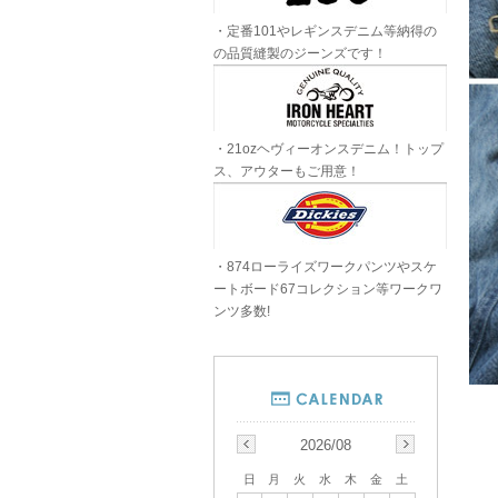
・定番101やレギンスデニム等納得の
の品質縫製のジーンズです！
・21ozヘヴィーオンスデニム！トップ
ス、アウターもご用意！
・874ローライズワークパンツやスケ
ートボード67コレクション等ワークワ
ンツ多数!
2026/08
日
月
火
水
木
金
土