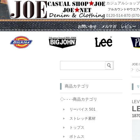
カジュアルショップ
フルカウントやウエア
0120-514-870 
｜
お問い合せ
｜
メルマガ
｜
レビュー
JOE
◇- 
商品カテゴリ
リ
◇- - - -商品カテゴリ
LEV
L
リーバイス 501
187
ストレッチ素材
トップス
ボトムス