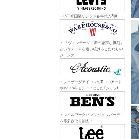
・LVC米国製リジッド各年代入荷!!
・ 「ヴィンテージ古着の忠実な復刻」
というテーマを追い続けるこだわりの
ジーンズ
・フェザーがアイコンのTattooアート
やIndianをモチーフにしたTシャツ!
・ツイルワークパンツ,ジョッパーデニ
ム等多数取り揃え！