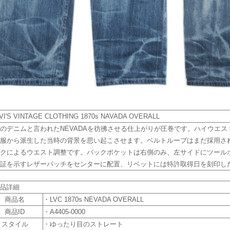
VI'S VINTAGE CLOTHING 1870s NAVADA OVERALL
のデニムと言われたNEVADAを彷彿させる仕上がりが圧巻です。ハイウエ
服から派生した当時の背景を思い起こさせます。ベルトループはまだ採用さ
クによるウエスト調整です。バックポケットは右側のみ、左サイドにツール
証を示すレザーパッチをセンターに配置、リベットには特許取得日を刻印し
商品詳細
商品名
・LVC 1870s NEVADA OVERALL
商品ID
・A4405-0000
スタイル
・ゆったり目のストレート